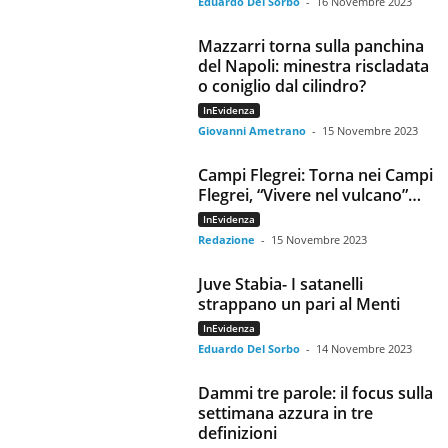
Eduardo Del Sorbo
-
16 Novembre 2023
Mazzarri torna sulla panchina
del Napoli: minestra riscladata
o coniglio dal cilindro?
InEvidenza
Giovanni Ametrano
-
15 Novembre 2023
Campi Flegrei: Torna nei Campi
Flegrei, “Vivere nel vulcano”…
InEvidenza
Redazione
-
15 Novembre 2023
Juve Stabia- I satanelli
strappano un pari al Menti
InEvidenza
Eduardo Del Sorbo
-
14 Novembre 2023
Dammi tre parole: il focus sulla
settimana azzura in tre
definizioni