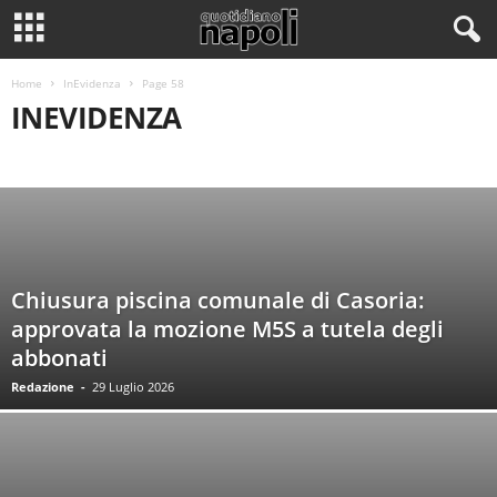
Home
InEvidenza
Page 58
INEVIDENZA
CALCIO NAPOLI
CRONACA DI NAPOLI E PROVINCIA
CULTURA
CULTURA E ARTE
ECONOMIA DELLA NOSTRA CITTÀ
INEVIDENZA
MOTORI
PRIMO PIANO E NOTIZIE DI OGGI
SALUTE
SERIE MINORI
SOCIAL NAPOLI
SPORT
TECNOLOGIA
Chiusura piscina comunale di Casoria:
approvata la mozione M5S a tutela degli
abbonati
Redazione
-
29 Luglio 2026