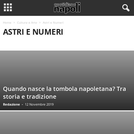
Home
Cultura e Arte
Astri e Numeri
ASTRI E NUMERI
ASTRI E NUMERI
CUCINA
INTERVISTE
SPETTACOLO
STORIA
VIAGGI
VIVERE NAPOLI
Quando nasce la tombola napoletana? Tra
storia e tradizione
Redazione
-
12 Novembre 2019