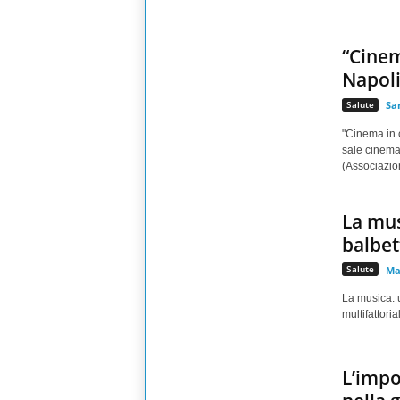
“Cinem
Napol
Salute
Sar
"Cinema in c
sale cinema
(Associazion
La mus
balbet
Salute
Ma
La musica: 
multifattori
L’impo