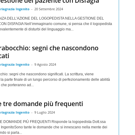
gestione del paziente con Disfagia
riagrazia Ingenito
-
20 Settembre 2024
NZA DELL’AZIONE DEL LOGOPEDISTA NELLA GESTIONE DEL
N DISFAGIA Nell’immaginario comune, si pensa che il logopedista
evalentemente di disturbi del linguaggio ma...
rabocchio: segni che nascondono
cati
riagrazia Ingenito
-
9 Agosto 2024
hio: segni che nascondono significati. La scrittura, viene
la parte finale di un lungo percorso di perfezionamento delle abilità
 che porteranno ad...
e tre domande più frequenti
riagrazia Ingenito
-
9 Luglio 2024
E DOMANDE PIÙ FREQUENTI Risponde la logopedista Dott.ssa
 IngenitoSono tante le domande che si innescano nella mente dei
ndo si parla...