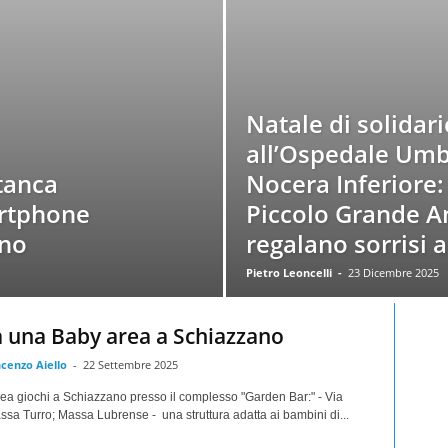
Natale di solidari
all’Ospedale Umbe
tanca
Nocera Inferiore: 
artphone
Piccolo Grande 
nno
regalano sorrisi a
Pietro Leoncelli
-
23 Dicembre 2025
 una Baby area a Schiazzano
ncenzo Aiello
-
22 Settembre 2025
ea giochi a Schiazzano presso il complesso "Garden Bar:" - Via
sa Turro; Massa Lubrense - una struttura adatta ai bambini di...