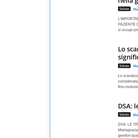
nella 
Salute
Ma
L’IMPORTA
PAZIENTE CO
si occupi pr
Lo sca
signifi
Salute
Ma
Lo scarabocc
considerata 
fino-motorie
DSA: l
Salute
Ma
DSA: LE TR
Mariagrazia
genitori qua