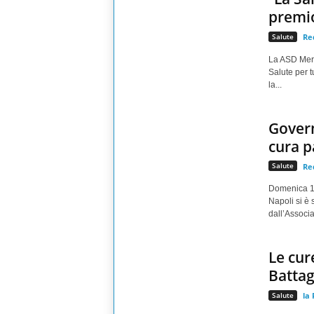
premio
Salute
Re
La ASD Meri
Salute per 
la...
Govern
cura p
Salute
Re
Domenica 13
Napoli si è 
dall’Associa
Le cure
Battagl
Salute
la