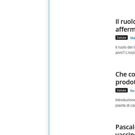
Il ruo
afferm
Salute
Ma
Il ruolo del
anni? L’iniz
Che cos
prodot
Salute
Re
Introduzion
pianta di ca
Pascal
vaccin