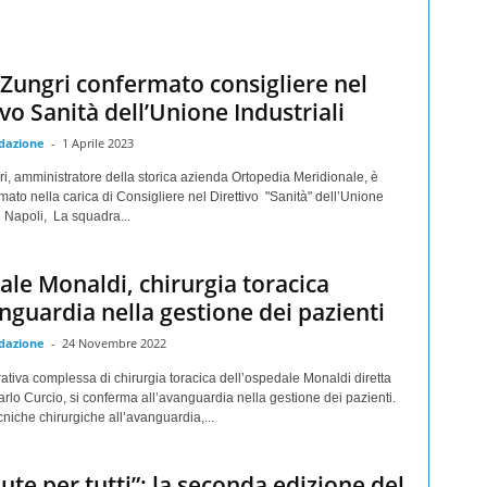
 Zungri confermato consigliere nel
ivo Sanità dell’Unione Industriali
dazione
-
1 Aprile 2023
i, amministratore della storica azienda Ortopedia Meridionale, è
mato nella carica di Consigliere nel Direttivo "Sanità" dell’Unione
di Napoli, La squadra...
le Monaldi, chirurgia toracica
anguardia nella gestione dei pazienti
dazione
-
24 Novembre 2022
ativa complessa di chirurgia toracica dell’ospedale Monaldi diretta
arlo Curcio, si conferma all’avanguardia nella gestione dei pazienti.
niche chirurgiche all’avanguardia,...
lute per tutti”: la seconda edizione del