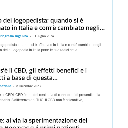
lo del logopedista: quando si è
ato in Italia e com’è cambiato negli...
riagrazia Ingenito
-
5 Giugno 2024
 logopedista: quando si è affermato in Italia e com’è cambiato negli
io della Logopedia in Italia pone le sue radici nella...
’è il CBD, gli effetti benefici e i
ti a base di questa...
dazione
-
8 Dicembre 2023
e al CBDIl CBD è uno dei centinaia di cannabinoidi presenti nella
nnabis. A differenza del THC, il CBD non è psicoattivo,...
e: al via la sperimentazione del
o Hepavac sui primi pazienti…