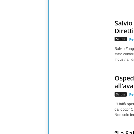
Salvio
Dirett
Salute
Re
Salvio Zungr
stato confer
Industriali 
Ospeda
all’av
Salute
Re
L’Unità oper
dal dottor C
Non solo tec
“La Sa