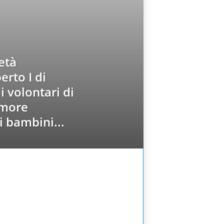
età
rto I di
i volontari di
Amore
i bambini...