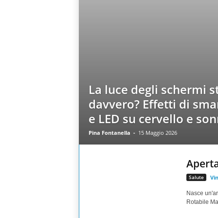
La luce degli schermi s
davvero? Effetti di sm
e LED su cervello e so
Pina Fontanella
-
15 Maggio 2026
Aperta
Salute
Vi
Nasce un'ar
Rotabile Mas