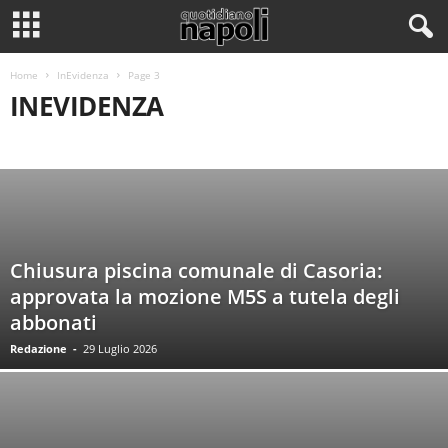
Home
InEvidenza
Page 3
INEVIDENZA
CALCIO NAPOLI
CRONACA DI NAPOLI E PROVINCIA
CULTURA
CULTURA E ARTE
ECONOMIA DELLA NOSTRA CITTÀ
INEVIDENZA
MOTORI
PRIMO PIANO E NOTIZIE DI OGGI
SALUTE
SERIE MINORI
SOCIAL NAPOLI
SPORT
TECNOLOGIA
Chiusura piscina comunale di Casoria:
approvata la mozione M5S a tutela degli
abbonati
Redazione
-
29 Luglio 2026