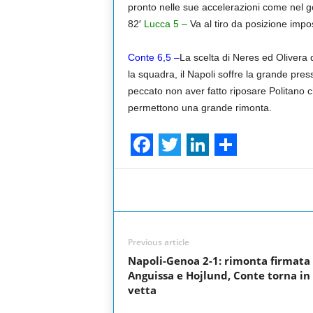
pronto nelle sue accelerazioni come nel gol
82′
Lucca 5 –
Va al tiro da posizione impo
Conte 6,5 –
La scelta di Neres ed Olivera 
la squadra, il Napoli soffre la grande pr
peccato non aver fatto riposare Politano 
permettono una grande rimonta.
F
T
L
S
a
w
i
h
Facebook
Share
c
i
n
a
e
t
k
r
Previous article
b
t
e
e
Napoli-Genoa 2-1: rimonta firmata
o
e
d
Anguissa e Hojlund, Conte torna in
vetta
o
r
I