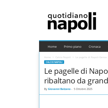
Q
u
o
t
i
d
i
a
Home
Primo piano
Cronaca
n
o
Home
Calcio Napoli
Le pagelle di Napoli-Genoa 2
N
CALCIO NAPOLI
a
Le pagelle di Napol
p
o
ribaltano da gran
l
i
By
Giovanni Balzano
-
5 Ottobre 2025