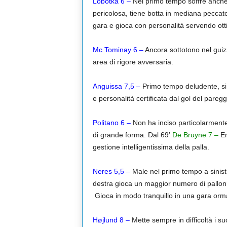
Lobotka 6 –
Nel primo tempo soffre anche 
pericolosa, tiene botta in mediana peccato 
gara e gioca con personalità servendo ott
Mc Tominay 6
–
Ancora sottotono nel guiz
area di rigore avversaria.
Anguissa 7,5 –
Primo tempo deludente, si
e personalità certificata dal gol del paregg
Politano 6 –
Non ha inciso particolarmente
di grande forma. Dal 69′
De Bruyne 7 –
En
gestione intelligentissima della palla.
Neres 5,5 –
Male nel primo tempo a sinistr
destra gioca un maggior numero di pallon
Gioca in modo tranquillo in una gara orma
Højlund 8 –
Mette sempre in difficoltà i 