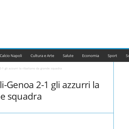
Calcio Napoli
Cultura e Arte
Salute
Economia
Sport
S
-1 gli azzurri la ribaltano da grande squadra
i-Genoa 2-1 gli azzurri la
de squadra