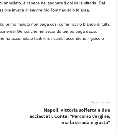
 annullato, è rapace nel segnare il gol della vittoria. Dal
ssibile invece di servire Mc Tominay solo in area.
dal primo minuto non paga così come l’avvio blando di tutta
essione del Genoa che nel secondo tempo paga dazio,
che ha accumulato tanti km, i cambi accendono il gioco e
Linkedin
Twitter
Pinterest
WhatsApp
Next article
Napoli, vittoria sofferta e due
acciaccati. Conte: “Percorso vergine,
ma la strada è giusta”