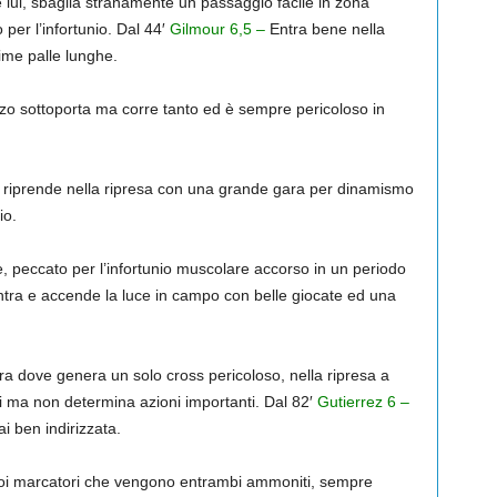
lui, sbaglia stranamente un passaggio facile in zona
per l’infortunio. Dal 44′
Gilmour 6,5 –
Entra bene nella
ime palle lunghe.
zo sottoporta ma corre tanto ed è sempre pericoloso in
 riprende nella ripresa con una grande gara per dinamismo
io.
, peccato per l’infortunio muscolare accorso in un periodo
tra e accende la luce in campo con belle giocate ed una
a dove genera un solo cross pericoloso, nella ripresa a
i ma non determina azioni importanti. Dal 82′
Gutierrez 6 –
i ben indirizzata.
suoi marcatori che vengono entrambi ammoniti, sempre