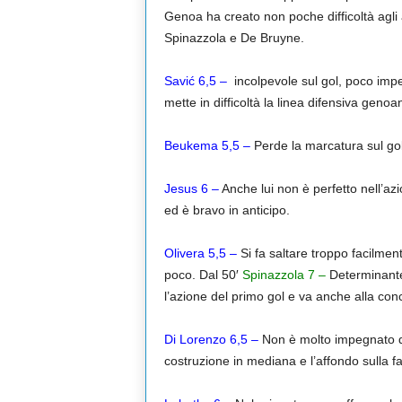
Genoa ha creato non poche difficoltà agli 
Spinazzola e De Bruyne.
Savić 6,5 –
incolpevole sul gol, poco impegn
mette in difficoltà la linea difensiva genoa
Beukema 5,5
–
Perde la marcatura sul gol
Jesus 6 –
Anche lui non è perfetto nell’az
ed è bravo in anticipo.
Olivera 5,5 –
Si fa saltare troppo facilment
poco. Dal 50′
Spinazzola 7 –
Determinante 
l’azione del primo gol e va anche alla con
Di Lorenzo 6,5
–
Non è molto impegnato dag
costruzione in mediana e l’affondo sulla fas