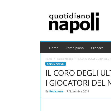
Q
u
o
t
i
d
i
a
Home
Primo piano
Cronaca
n
o
Home
Calcio Napoli
IL CORO DEGLI ULTRA’ DEL 
N
CALCIO NAPOLI
a
IL CORO DEGLI U
p
o
I GIOCATORI DEL 
l
i
By
Redazione
-
7 Novembre 2019