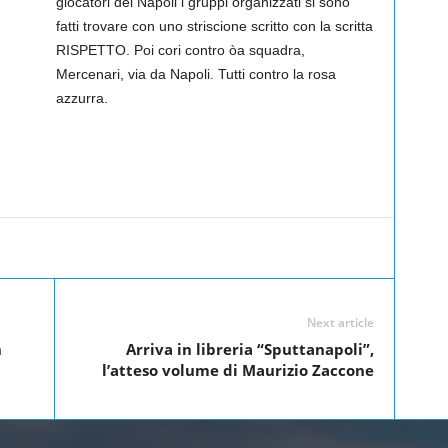
giocatori del Napoli i gruppi organizzati si sono
fatti trovare con uno striscione scritto con la scritta
RISPETTO. Poi cori contro òa squadra,
Mercenari, via da Napoli. Tutti contro la rosa
azzurra.
Linkedin
Twitter
Pinterest
WhatsApp
Next article
n
Arriva in libreria “Sputtanapoli”,
l’atteso volume di Maurizio Zaccone