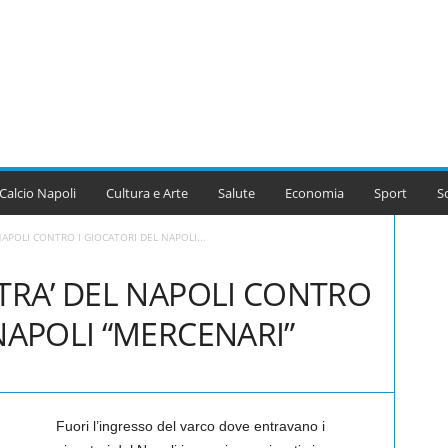
Calcio Napoli
Cultura e Arte
Salute
Economia
Sport
S
NAPOLI CONTRO I GIOCATORI DEL NAPOLI...
LTRA’ DEL NAPOLI CONTRO
NAPOLI “MERCENARI”
Fuori l’ingresso del varco dove entravano i