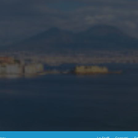
ency
Lo Staff
Contatti
Sp