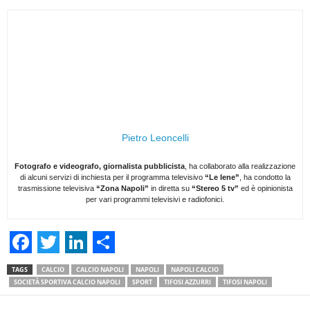
Pietro Leoncelli
Fotografo e videografo, giornalista pubblicista
, ha collaborato alla realizzazione
di alcuni servizi di inchiesta per il programma televisivo
“Le Iene”
, ha condotto la
trasmissione televisiva
“Zona Napoli”
in diretta su
“Stereo 5 tv”
ed è opinionista
per vari programmi televisivi e radiofonici.
F
T
L
S
TAGS
CALCIO
CALCIO NAPOLI
NAPOLI
NAPOLI CALCIO
a
w
i
h
SOCIETÀ SPORTIVA CALCIO NAPOLI
SPORT
TIFOSI AZZURRI
TIFOSI NAPOLI
c
i
n
a