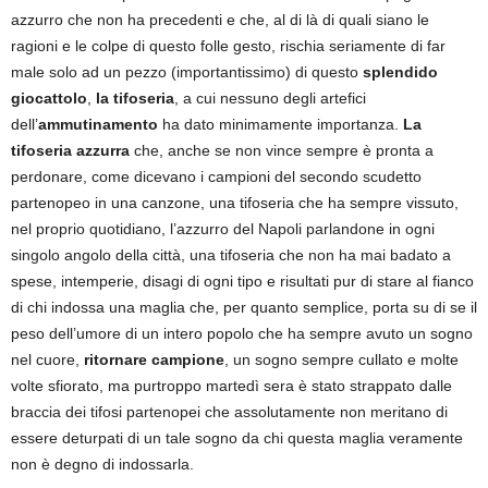
azzurro che non ha precedenti e che, al di là di quali siano le
ragioni e le colpe di questo folle gesto, rischia seriamente di far
male solo ad un pezzo (importantissimo) di questo
splendido
giocattolo
,
la tifoseria
, a cui nessuno degli artefici
dell’
ammutinamento
ha dato minimamente importanza.
La
tifoseria azzurra
che, anche se non vince sempre è pronta a
perdonare, come dicevano i campioni del secondo scudetto
partenopeo in una canzone, una tifoseria che ha sempre vissuto,
nel proprio quotidiano, l’azzurro del Napoli parlandone in ogni
singolo angolo della città, una tifoseria che non ha mai badato a
spese, intemperie, disagi di ogni tipo e risultati pur di stare al fianco
di chi indossa una maglia che, per quanto semplice, porta su di se il
peso dell’umore di un intero popolo che ha sempre avuto un sogno
nel cuore,
ritornare campione
, un sogno sempre cullato e molte
volte sfiorato, ma purtroppo martedì sera è stato strappato dalle
braccia dei tifosi partenopei che assolutamente non meritano di
essere deturpati di un tale sogno da chi questa maglia veramente
non è degno di indossarla.