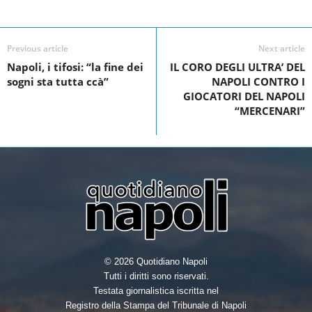
Facebook
Linkedin
Twit
Share
e
t
k
r
b
t
e
e
Previous article
Next article
o
e
d
Napoli, i tifosi: “la fine dei
IL CORO DEGLI ULTRA’ DEL
sogni sta tutta ccà”
NAPOLI CONTRO I
o
r
I
GIOCATORI DEL NAPOLI
k
n
“MERCENARI”
© 2026 Quotidiano Napoli
Tutti i diritti sono riservati.
Testata giornalistica iscritta nel
Registro della Stampa del Tribunale di Napoli