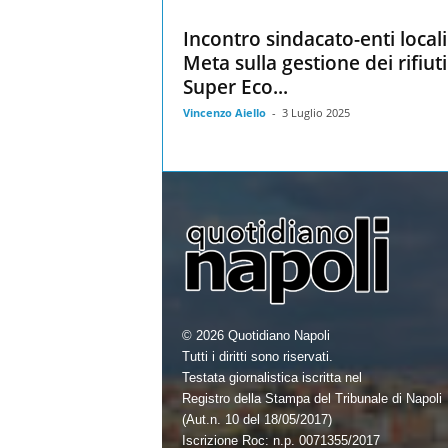
Incontro sindacato-enti locali
Meta sulla gestione dei rifiuti
Super Eco...
Vincenzo Aiello
-
3 Luglio 2025
© 2026 Quotidiano Napoli
Tutti i diritti sono riservati.
Testata giornalistica iscritta nel
Registro della Stampa del Tribunale di Napoli
(Aut.n. 10 del 18/05/2017)
Iscrizione Roc: n.p. 0071355/2017