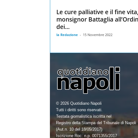
Le cure palliative e il fine vita
monsignor Battaglia all’Ordi
dei...
la Redazione
-
15 Novembre 2022
© 2026 Quotidiano Napoli
Tutti i diritti sono riservati.
Testata giornalistica iscritta nel
Registro della Stampa del Tribunale di Napoli
(Aut.n. 10 del 18/05/2017)
Iscrizione Roc: n.p. 0071355/2017