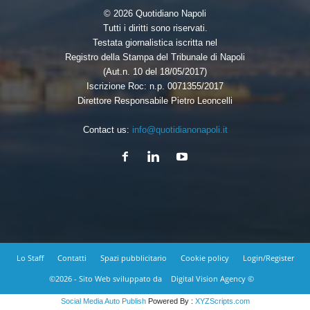
© 2026 Quotidiano Napoli
Tutti i diritti sono riservati.
Testata giornalistica iscritta nel
Registro della Stampa del Tribunale di Napoli
(Aut.n. 10 del 18/05/2017)
Iscrizione Roc: n.p. 0071355/2017
Direttore Responsabile Pietro Leoncelli
Contact us:
info@quotidianonapoli.it
Lo Staff
Contatti
Spazi pubblicitario
Cookie policy
Login/Register
©2026 - Sito Web sviluppato da
Digital Vision Agency ©
Social Media Auto Publish
Powered By :
XYZScripts.com