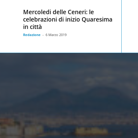
Mercoledi delle Ceneri: le
celebrazioni di inizio Quaresima
in città
Redazione
-
6 Marzo 2019