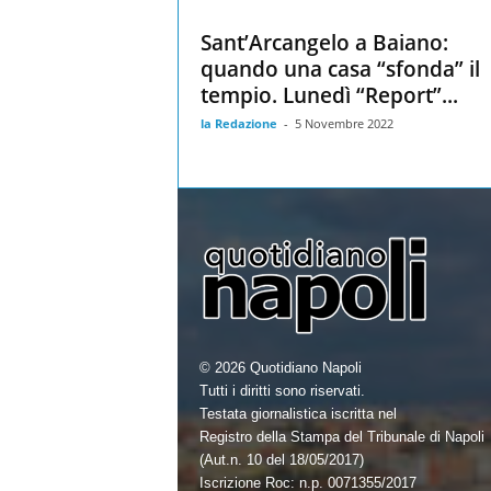
Sant’Arcangelo a Baiano:
quando una casa “sfonda” il
tempio. Lunedì “Report”...
la Redazione
-
5 Novembre 2022
© 2026 Quotidiano Napoli
Tutti i diritti sono riservati.
Testata giornalistica iscritta nel
Registro della Stampa del Tribunale di Napoli
(Aut.n. 10 del 18/05/2017)
Iscrizione Roc: n.p. 0071355/2017