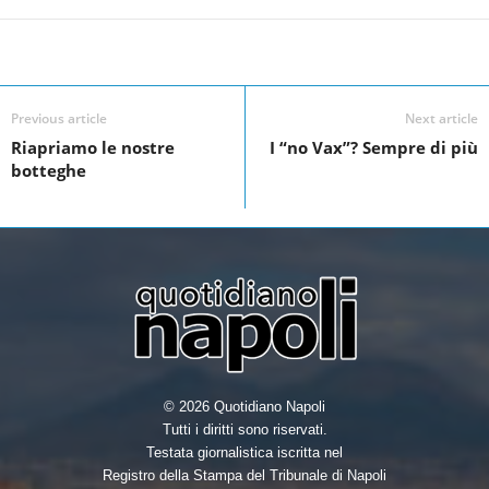
a
wi
n
h
c
tt
k
ar
Facebook
Linkedin
Twit
Share
e
er
e
e
b
dI
Previous article
Next article
o
n
Riapriamo le nostre
I “no Vax”? Sempre di più
botteghe
o
k
© 2026 Quotidiano Napoli
Tutti i diritti sono riservati.
Testata giornalistica iscritta nel
Registro della Stampa del Tribunale di Napoli