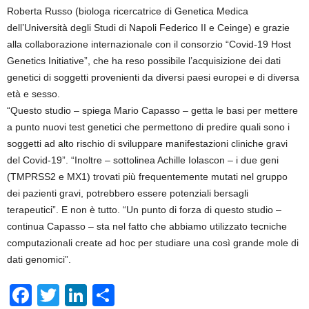
Roberta Russo (biologa ricercatrice di Genetica Medica
dell’Università degli Studi di Napoli Federico II e Ceinge) e grazie
alla collaborazione internazionale con il consorzio “Covid-19 Host
Genetics Initiative”, che ha reso possibile l’acquisizione dei dati
genetici di soggetti provenienti da diversi paesi europei e di diversa
età e sesso.
“Questo studio – spiega Mario Capasso – getta le basi per mettere
a punto nuovi test genetici che permettono di predire quali sono i
soggetti ad alto rischio di sviluppare manifestazioni cliniche gravi
del Covid-19”. “Inoltre – sottolinea Achille Iolascon – i due geni
(TMPRSS2 e MX1) trovati più frequentemente mutati nel gruppo
dei pazienti gravi, potrebbero essere potenziali bersagli
terapeutici”. E non è tutto. “Un punto di forza di questo studio –
continua Capasso – sta nel fatto che abbiamo utilizzato tecniche
computazionali create ad hoc per studiare una così grande mole di
dati genomici”.
F
T
Li
S