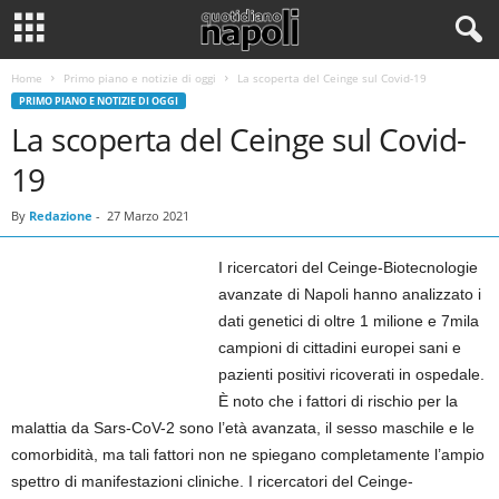
Home
Primo piano e notizie di oggi
La scoperta del Ceinge sul Covid-19
PRIMO PIANO E NOTIZIE DI OGGI
La scoperta del Ceinge sul Covid-
19
By
Redazione
-
27 Marzo 2021
I ricercatori del Ceinge-Biotecnologie
avanzate di Napoli hanno analizzato i
dati genetici di oltre 1 milione e 7mila
campioni di cittadini europei sani e
pazienti positivi ricoverati in ospedale.
È noto che i fattori di rischio per la
malattia da Sars-CoV-2 sono l’età avanzata, il sesso maschile e le
comorbidità, ma tali fattori non ne spiegano completamente l’ampio
spettro di manifestazioni cliniche. I ricercatori del Ceinge-