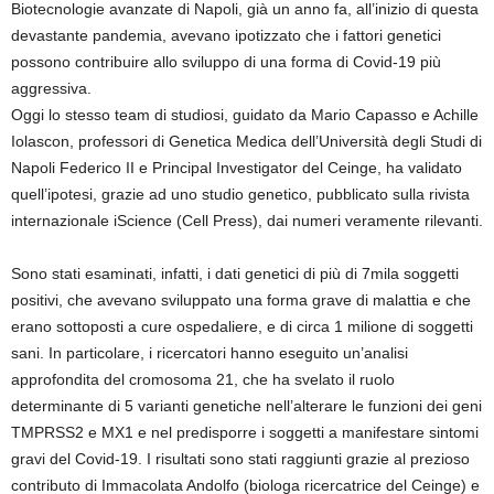
Biotecnologie avanzate di Napoli, già un anno fa, all’inizio di questa
devastante pandemia, avevano ipotizzato che i fattori genetici
possono contribuire allo sviluppo di una forma di Covid-19 più
aggressiva.
Oggi lo stesso team di studiosi, guidato da Mario Capasso e Achille
Iolascon, professori di Genetica Medica dell’Università degli Studi di
Napoli Federico II e Principal Investigator del Ceinge, ha validato
quell’ipotesi, grazie ad uno studio genetico, pubblicato sulla rivista
internazionale iScience (Cell Press), dai numeri veramente rilevanti.
Sono stati esaminati, infatti, i dati genetici di più di 7mila soggetti
positivi, che avevano sviluppato una forma grave di malattia e che
erano sottoposti a cure ospedaliere, e di circa 1 milione di soggetti
sani. In particolare, i ricercatori hanno eseguito un’analisi
approfondita del cromosoma 21, che ha svelato il ruolo
determinante di 5 varianti genetiche nell’alterare le funzioni dei geni
TMPRSS2 e MX1 e nel predisporre i soggetti a manifestare sintomi
gravi del Covid-19. I risultati sono stati raggiunti grazie al prezioso
contributo di Immacolata Andolfo (biologa ricercatrice del Ceinge) e