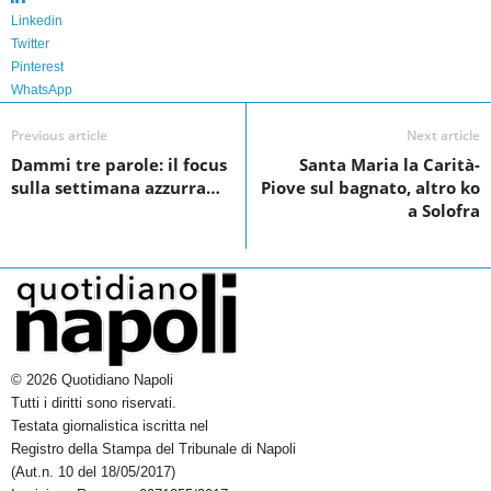
e
t
k
r
Linkedin
Twitter
b
t
e
e
Pinterest
o
e
d
WhatsApp
o
r
I
Previous article
Next article
k
n
Dammi tre parole: il focus
Santa Maria la Carità-
sulla settimana azzurra…
Piove sul bagnato, altro ko
a Solofra
© 2026 Quotidiano Napoli
Tutti i diritti sono riservati.
Testata giornalistica iscritta nel
Registro della Stampa del Tribunale di Napoli
(Aut.n. 10 del 18/05/2017)