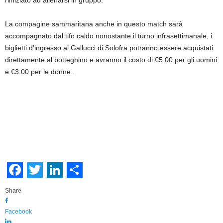
riiniziato ad allenarsi in gruppo.
La compagine sammaritana anche in questo match sarà
accompagnato dal tifo caldo nonostante il turno infrasettimanale, i
biglietti d’ingresso al Gallucci di Solofra potranno essere acquistati
direttamente al botteghino e avranno il costo di €5.00 per gli uomini
e €3.00 per le donne.
F
T
L
S
Share
a
w
i
h
Facebook
c
i
n
a