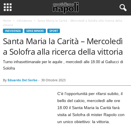
Home
InEvidenza
Santa Maria la Carità – Mercoledì a Solofra alla ricerca della
vittoria
INEVIDENZA
SERIE MINORI
SPORT
Santa Maria la Carità – Mercoledì
a Solofra alla ricerca della vittoria
Turno infrasettimanale per le aquile , mercoledì alle 18.00 al Gallucci di
Solofra
By
Eduardo Del Sorbo
-
30 Ottobre 2023
C’è l’opportunità per rifarsi subito, il
bello del calcio, mercoledì alle ore
18.00 il Santa Maria la Carità farà
visita al Solofra di mister Rapolo con
un unico obiettivo: la vittoria.