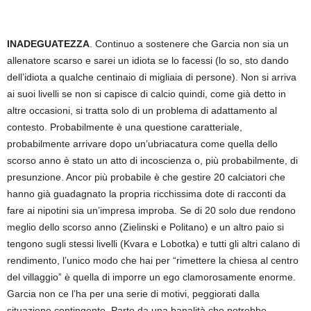
INADEGUATEZZA
. Continuo a sostenere che Garcia non sia un
allenatore scarso e sarei un idiota se lo facessi (lo so, sto dando
dell’idiota a qualche centinaio di migliaia di persone). Non si arriva
ai suoi livelli se non si capisce di calcio quindi, come già detto in
altre occasioni, si tratta solo di un problema di adattamento al
contesto. Probabilmente è una questione caratteriale,
probabilmente arrivare dopo un’ubriacatura come quella dello
scorso anno è stato un atto di incoscienza o, più probabilmente, di
presunzione. Ancor più probabile è che gestire 20 calciatori che
hanno già guadagnato la propria ricchissima dote di racconti da
fare ai nipotini sia un’impresa improba. Se di 20 solo due rendono
meglio dello scorso anno (Zielinski e Politano) e un altro paio si
tengono sugli stessi livelli (Kvara e Lobotka) e tutti gli altri calano di
rendimento, l’unico modo che hai per “rimettere la chiesa al centro
del villaggio” è quella di imporre un ego clamorosamente enorme.
Garcia non ce l’ha per una serie di motivi, peggiorati dalla
situazione contingente. Parto da una banalità che potrebbe