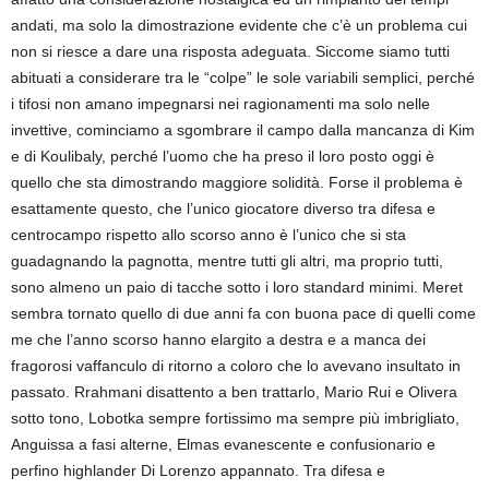
andati, ma solo la dimostrazione evidente che c’è un problema cui
non si riesce a dare una risposta adeguata. Siccome siamo tutti
abituati a considerare tra le “colpe” le sole variabili semplici, perché
i tifosi non amano impegnarsi nei ragionamenti ma solo nelle
invettive, cominciamo a sgombrare il campo dalla mancanza di Kim
e di Koulibaly, perché l’uomo che ha preso il loro posto oggi è
quello che sta dimostrando maggiore solidità. Forse il problema è
esattamente questo, che l’unico giocatore diverso tra difesa e
centrocampo rispetto allo scorso anno è l’unico che si sta
guadagnando la pagnotta, mentre tutti gli altri, ma proprio tutti,
sono almeno un paio di tacche sotto i loro standard minimi. Meret
sembra tornato quello di due anni fa con buona pace di quelli come
me che l’anno scorso hanno elargito a destra e a manca dei
fragorosi vaffanculo di ritorno a coloro che lo avevano insultato in
passato. Rrahmani disattento a ben trattarlo, Mario Rui e Olivera
sotto tono, Lobotka sempre fortissimo ma sempre più imbrigliato,
Anguissa a fasi alterne, Elmas evanescente e confusionario e
perfino highlander Di Lorenzo appannato. Tra difesa e