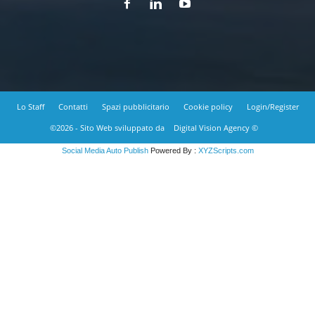
Lo Staff
Contatti
Spazi pubblicitario
Cookie policy
Login/Register
©2026 - Sito Web sviluppato da
Digital Vision Agency ©
Social Media Auto Publish
Powered By :
XYZScripts.com