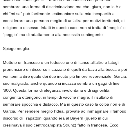
sembrare una forma di discriminazione ma che, giuro, non lo è e
chi “mi sa” può facilmente testimoniare sulla mia incapacità a
considerare una persona meglio di un’altra per motivi territoriali, di
religione o di sesso. Infatti in questo caso non si tratta di “meglio” o
“peggio” ma di adattamento alla necessità contingente.
Spiego meglio.
Mettete un francese e un tedesco uno di fianco all’altro e fategli
pronunciare un discorso incazzato di quelli da bava alla bocca e poi
venitemi a dire quale dei due incute più timore reverenziale. Garcia,
suo malgrado, anche quando si incazza sembra un gagà di fine
‘800. Questa forma di eleganza involontaria e di signorilità
congenita ottengono, in tempi di vacche magre, il risultato di
sembrare spocchia e distacco. Ma in questo caso la colpa non è di
Garcia. Per rendere meglio l’idea, provate ad immaginare il famoso
discorso di Trapattoni quando era al Bayern (quello in cui
cresimava il suo centrocampista Strunz) fatto in francese. Ecco,