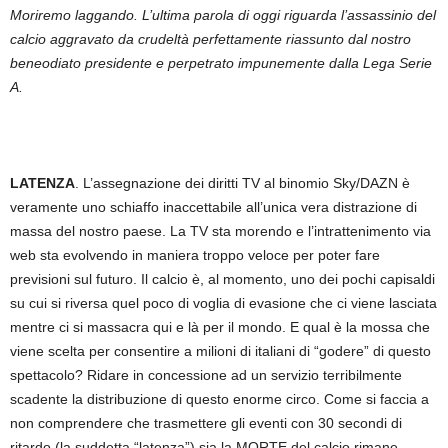
Moriremo laggando. L’ultima parola di oggi riguarda l’assassinio del
calcio aggravato da crudeltà perfettamente riassunto dal nostro
beneodiato presidente e perpetrato impunemente dalla Lega Serie
A.
LATENZA
. L’assegnazione dei diritti TV al binomio Sky/DAZN è
veramente uno schiaffo inaccettabile all’unica vera distrazione di
massa del nostro paese. La TV sta morendo e l’intrattenimento via
web sta evolvendo in maniera troppo veloce per poter fare
previsioni sul futuro. Il calcio è, al momento, uno dei pochi capisaldi
su cui si riversa quel poco di voglia di evasione che ci viene lasciata
mentre ci si massacra qui e là per il mondo. E qual è la mossa che
viene scelta per consentire a milioni di italiani di “godere” di questo
spettacolo? Ridare in concessione ad un servizio terribilmente
scadente la distribuzione di questo enorme circo. Come si faccia a
non comprendere che trasmettere gli eventi con 30 secondi di
ritardo (la suddetta “latenza”) sia la MORTE del calcio rimane