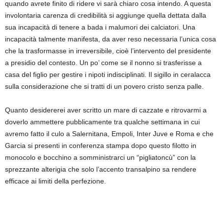
quando avrete finito di ridere vi sarà chiaro cosa intendo. A questa
involontaria carenza di credibilità si aggiunge quella dettata dalla
sua incapacità di tenere a bada i malumori dei calciatori. Una
incapacità talmente manifesta, da aver reso necessaria l’unica cosa
che la trasformasse in irreversibile, cioè l’intervento del presidente
a presidio del contesto. Un po’ come se il nonno si trasferisse a
casa del figlio per gestire i nipoti indisciplinati. Il sigillo in ceralacca
sulla considerazione che si tratti di un povero cristo senza palle.
Quanto desidererei aver scritto un mare di cazzate e ritrovarmi a
doverlo ammettere pubblicamente tra qualche settimana in cui
avremo fatto il culo a Salernitana, Empoli, Inter Juve e Roma e che
Garcia si presenti in conferenza stampa dopo questo filotto in
monocolo e bocchino a somministrarci un “pigliatoncù” con la
sprezzante alterigia che solo l’accento transalpino sa rendere
efficace ai limiti della perfezione.