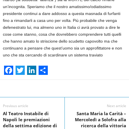
un’incognita. Speriamo che il nostro amatissimo/odiatissimo
presidente continui a dare addosso a questa masnada di furfanti
fino a rimandarli a casa uno per volta. Più probabile che venga
defenestrato lui, ma almeno uno in Italia ci avrà provato a dire le
cose come stanno, cosa che dovrebbero comprendere tutti quelli
che hanno amato lo striscione dello scudetto capovolto ma che
continuano a pensare che quest’uomo sia un approfittatore e non
uno che sta cercando di scardinare un sistema traviato
F
T
L
S
a
w
i
h
Facebook
Linkedin
Twit
Share
c
i
n
a
e
t
k
r
Previous article
Next article
Al Teatro Instabile di
Santa Maria la Carità –
b
t
e
e
Napoli le premiazioni
Mercoledì a Solofra alla
o
e
d
della settima edizione di
ricerca della vittoria