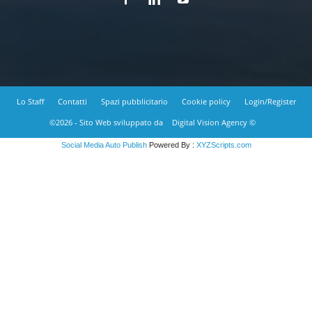
Lo Staff
Contatti
Spazi pubblicitario
Cookie policy
Login/Register
©2026 - Sito Web sviluppato da
Digital Vision Agency ©
Social Media Auto Publish
Powered By :
XYZScripts.com