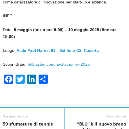
come catalizzatore di innovazione per start-up e aziende.
INFO
Date:
9 maggio (inizio ore 9:00) – 10 maggio 2025 (fine ore
15:00)
Luogo:
Viale Paul Harris, 63 – Edificio C2, Caserta
Scopri di più:
bhblasted.com/hackathon-ai-2025
F
T
Li
S
a
wi
n
h
c
tt
k
ar
Facebook
Linkedin
Twit
Share
e
er
e
e
b
dI
Previous article
Next article
o
n
50 sfumature di tennis
“BLU” è il nuovo brano