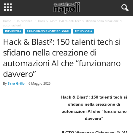
Home
InEvidenza
Hack & Blast²: 150 talenti tech si sfidano nella creazione di
automazioni...
INEVIDENZA
PRIMO PIANO E NOTIZIE DI OGGI
TECNOLOGIA
Hack & Blast²: 150 talenti tech si
sfidano nella creazione di
automazioni AI che “funzionano
davvero”
By
Sara Grillo
-
6 Maggio 2025
Hack & Blast²: 150 talenti tech si
sfidano nella creazione di
automazioni AI che “funzionano
davvero”
Il CTO Vincenzo Chianese: “
L’AI