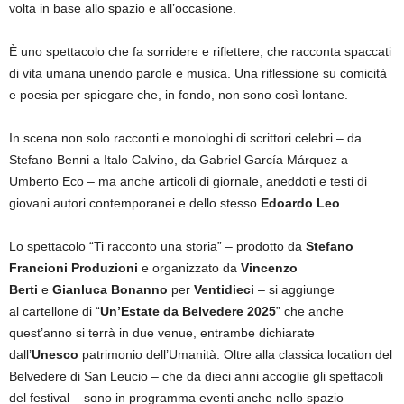
volta in base allo spazio e all’occasione.
È uno spettacolo che fa sorridere e riflettere, che racconta spaccati
di vita umana unendo parole e musica. Una riflessione su comicità
e poesia per spiegare che, in fondo, non sono così lontane.
In scena non solo racconti e monologhi di scrittori celebri – da
Stefano Benni a Italo Calvino, da Gabriel García Márquez a
Umberto Eco – ma anche articoli di giornale, aneddoti e testi di
giovani autori contemporanei e dello stesso
Edoardo Leo
.
Lo spettacolo “Ti racconto una storia” – prodotto da
Stefano
Francioni Produzioni
e organizzato da
Vincenzo
Berti
e
Gianluca Bonanno
per
Ventidieci
– si aggiunge
al cartellone di “
Un’Estate da Belvedere 2025
” che anche
quest’anno si terrà in due venue, entrambe dichiarate
dall’
Unesco
patrimonio dell’Umanità. Oltre alla classica location del
Belvedere di San Leucio – che da dieci anni accoglie gli spettacoli
del festival – sono in programma eventi anche nello spazio