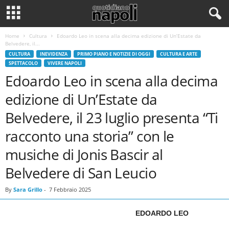
Home
Cultura
Edoardo Leo in scena alla decima edizione di Un’Estate da
Belvedere, il...
CULTURA
INEVIDENZA
PRIMO PIANO E NOTIZIE DI OGGI
CULTURA E ARTE
SPETTACOLO
VIVERE NAPOLI
Edoardo Leo in scena alla decima
edizione di Un’Estate da
Belvedere, il 23 luglio presenta “Ti
racconto una storia” con le
musiche di Jonis Bascir al
Belvedere di San Leucio
By
Sara Grillo
-
7 Febbraio 2025
EDOARDO LEO