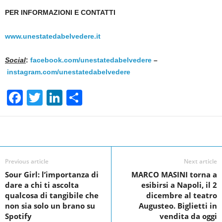
PER INFORMAZIONI E CONTATTI
www.unestatedabelvedere.it
Social
:
facebook.com/unestatedabelvedere
–
instagram.com/unestatedabelvedere
F
T
Li
S
a
wi
n
h
c
tt
k
ar
Facebook
Linkedin
Twit
Share
e
er
e
e
b
dI
Previous article
Next article
o
n
Sour Girl: l’importanza di
MARCO MASINI torna a
dare a chi ti ascolta
esibirsi a Napoli, il 2
o
qualcosa di tangibile che
dicembre al teatro
k
non sia solo un brano su
Augusteo. Biglietti in
Spotify
vendita da oggi