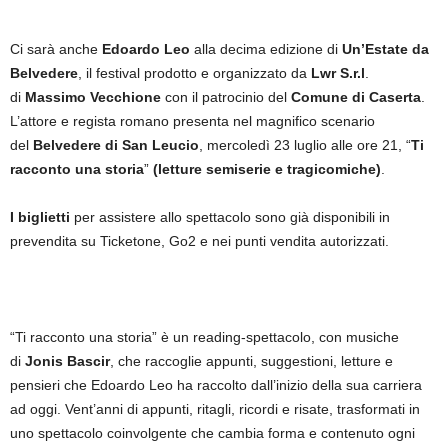
Ci sarà anche
Edoardo Leo
alla decima edizione di
Un’Estate da
Belvedere
, il festival
prodotto e organizzato da
Lwr S.r.l
.
di
Massimo Vecchione
con il patrocinio del
Comune di Caserta
.
L’attore e regista romano presenta nel magnifico scenario
del
Belvedere di San Leucio
, mercoledì 23 luglio alle ore 21,
“
Ti
racconto una storia
”
(letture semiserie e tragicomiche)
.
I biglietti
per assistere allo spettacolo sono già disponibili in
prevendita su Ticketone, Go2 e nei punti vendita autorizzati.
“Ti racconto una storia” è un reading-spettacolo, con musiche
di
Jonis Bascir
, che raccoglie appunti, suggestioni, letture e
pensieri che Edoardo Leo ha raccolto dall’inizio della sua carriera
ad oggi. Vent’anni di appunti, ritagli, ricordi e risate, trasformati in
uno spettacolo coinvolgente che cambia forma e contenuto ogni