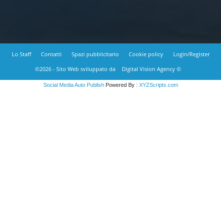
Lo Staff
Contatti
Spazi pubblicitario
Cookie policy
Login/Register
©2026 - Sito Web sviluppato da
Digital Vision Agency ©
Social Media Auto Publish
Powered By :
XYZScripts.com