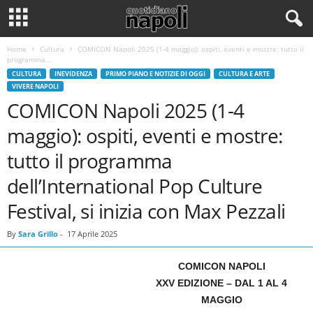
Home
Cultura
COMICON Napoli 2025 (1-4 maggio): ospiti, eventi e mostre: tutto il
programma...
CULTURA
INEVIDENZA
PRIMO PIANO E NOTIZIE DI OGGI
CULTURA E ARTE
VIVERE NAPOLI
COMICON Napoli 2025 (1-4
maggio): ospiti, eventi e mostre:
tutto il programma
dell’International Pop Culture
Festival, si inizia con Max Pezzali
By
Sara Grillo
-
17 Aprile 2025
COMICON NAPOLI
XXV EDIZIONE – DAL 1 AL 4
MAGGIO