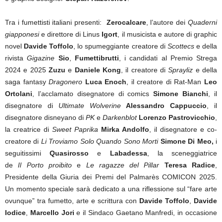
Tra i fumettisti italiani presenti:
Zerocalcare
, l’autore dei
Quaderni
giapponesi
e direttore di Linus
Igort
, il musicista e autore di graphic
novel
Davide Toffolo
, lo spumeggiante creatore di
Scottecs
e della
rivista
Gigazine
Sio
,
Fumettibrutti
, i candidati al Premio Strega
2024 e 2025
Zuzu
e
Daniele Kong
, il creatore di
Sprayliz
e della
saga fantasy
Dragonero
Luca Enoch
,
il creatore di Rat-Man
Leo
Ortolani
, l’acclamato disegnatore di comics
Simone Bianchi
, il
disegnatore di
Ultimate Wolverine
Alessandro Cappuccio
, il
disegnatore disneyano di
PK
e
Darkenblot
Lorenzo Pastrovicchio
,
la creatrice di
Sweet Paprika
Mirka Andolfo
, il disegnatore e co-
creatore di
Li Troviamo Solo Quando Sono Morti
Simone Di Meo,
i
seguitissimi
Quasirosso
e
Labadessa
, la sceneggiatrice
de
Il
Porto proibito
e
Le ragazze del Pillar
Teresa Radice
,
Presidente della Giuria dei Premi del Palmarès COMICON 2025.
Un momento speciale sarà dedicato a una riflessione sul “fare arte
ovunque” tra fumetto, arte e scrittura con
Davide Toffolo
,
Davide
Iodice
,
Marcello Jori
e il Sindaco Gaetano Manfredi, in occasione