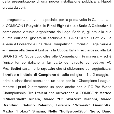
della presentazione di una nuova installazione pubblica a Napoli
creata da Jori.
In programma un evento speciale: per la prima volta in Campania e
a COMICON i
Playoff e le Final Eight della eSerie A Goleador
, il
campionato virtuale organizzato da Lega Serie A, giunto alla sua
quinta edizione, giocato in esclusiva su EA SPORTS FC™️ 25. La
eSerie A Goleador è una delle Competizioni ufficiali di Lega Serie A
– insieme alla Serie A Enilive, alla Coppa Italia Frecciarossa, alla EA
SPORTS FC Supercup, oltre alle Competizioni Primavera – ed è
l’unico torneo italiano a far parte del circuito competitivo FC
Pro.
Sedici
saranno le
squadre
che si sfideranno per aggiudicarsi
il
trofeo e il titolo di Campione d’Italia
nei giorni 1 e 2 maggio. I
primi 4 classificati otterranno un pass per la eChampions League,
mentre i primi 2 otterranno un pass anche per la FC Pro World
Championship. Tra i
talent
che arriveranno a COMICON:
Matteo
“Riberaribell” Ribera, Marco “Dr. Whi7es” Bianchi, Marco
Brandino, Sabino Palermo, Lorenzo “Noweak” Giannotta,
Mattia “flokox” Smania, Nello “hollywood285” Nigro, Dario