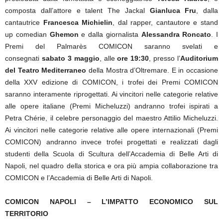
composta dall’attore e talent The Jackal
Gianluca F
ru
, dalla
cantautrice
Francesca Michielin
, dal rapper, cantautore e stand
up comedian
Ghemon
e dalla giornalista
Alessandra Roncato
. I
Premi del Palmarès COMICON saranno svelati e
consegnati
sabato 3 maggio
, alle
ore 19:30
, presso l’
Auditorium
del Teatro Mediterraneo
della Mostra d’Oltremare. E in occasione
della XXV edizione di COMICON, i trofei dei Premi COMICON
saranno interamente riprogettati. Ai vincitori nelle categorie relative
alle opere italiane (Premi Micheluzzi) andranno trofei ispirati a
Petra Chérie, il celebre personaggio del maestro Attilio Micheluzzi.
Ai vincitori nelle categorie relative alle opere internazionali (Premi
COMICON) andranno invece trofei progettati e realizzati dagli
studenti della Scuola di Scultura dell’Accademia di Belle Arti di
Napoli, nel quadro della storica e ora più ampia collaborazione tra
COMICON e l’Accademia di Belle Arti di Napoli.
COMICON NAPOLI – L’IMPATTO ECONOMICO SUL
TERRITORIO