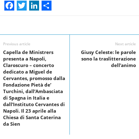
F
T
L
S
a
w
i
h
Facebook
Linkedin
Twit
Share
c
i
n
a
e
t
k
r
Previous article
Next article
Capella de Ministrers
Giusy Celeste: le parole
b
t
e
e
presenta a Napoli,
sono la traslitterazione
o
e
d
Claroscuro – concerto
dell’animo
dedicato a Miguel de
o
r
I
Cervantes, promosso dalla
k
n
Fondazione Pietà de’
Turchini, dall’Ambasciata
di Spagna in Italia e
dall’Instituto Cervantes di
Napoli. Il 23 aprile alla
Chiesa di Santa Caterina
da Sien