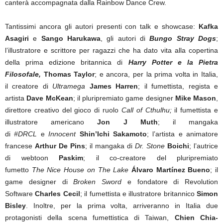
canterà accompagnata dalla Rainbow Dance Crew.
Tantissimi ancora gli autori presenti con talk e showcase:
Kafka
Asagiri
e
Sango Harukawa
,
gli autori di
Bungo Stray Dogs
;
l’illustratore e scrittore per ragazzi che ha dato vita alla copertina
della prima edizione britannica di
Harry Potter e la Pietra
Filosofale,
Thomas Taylor
;
e ancora, per la prima volta in Italia,
il
creatore di
Ultramega
James Harren
; il fumettista, regista e
artista
Dave McKean
; il pluripremiato game designer
Mike Mason
,
direttore creativo del gioco di ruolo
Call of Cthulhu;
il fumettista e
illustratore americano
Jon J Muth
; il mangaka
di
#DRCL
e
Innocent
Shin’Ichi Sakamoto
; l’artista e animatore
francese
Arthur De Pins
; il mangaka di
Dr. Stone
Boichi
; l’autrice
di webtoon
Paskim
; il co-creatore del pluripremiato
fumetto
The
Nice House on The Lake
Álvaro Martínez Bueno
; il
game designer di
Broken Sword
e fondatore di Revolution
Software
Charles Cecil
;
il fumettista e illustratore britannico
Simon
Bisley
. Inoltre, per la prima volta, arriveranno in Italia due
protagonisti della scena fumettistica di Taiwan,
Chien Chia-