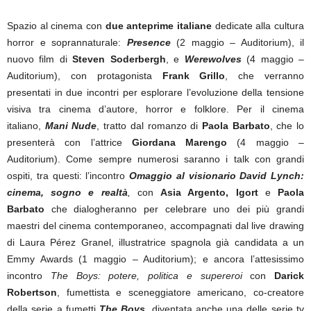
Spazio al cinema con
due anteprime italiane
dedicate alla cultura
horror e soprannaturale:
Presence
(2 maggio – Auditorium), il
nuovo film di
Steven Soderbergh
, e
Werewolves
(4 maggio –
Auditorium), con protagonista
Frank Grillo
, che verranno
presentati in due incontri per esplorare l’evoluzione della tensione
visiva tra cinema d’autore, horror e folklore. Per il cinema
italiano,
Mani Nude
, tratto dal romanzo di
Paola Barbato
, che lo
presenterà con l’attrice
Giordana Marengo
(4 maggio –
Auditorium). Come sempre numerosi saranno i talk con grandi
ospiti, tra questi: l’incontro
Omaggio al visionario David Lynch:
cinema, sogno e realtà
,
con
Asia Argento, Igort
e
Paola
Barbato
che dialogheranno per celebrare
uno dei più grandi
maestri del cinema contemporaneo, accompagnati dal live drawing
di Laura Pérez Granel, illustratrice spagnola già candidata a un
Emmy Awards (1 maggio – Auditorium); e ancora l’attesissimo
incontro
The Boys: potere, politica e supereroi
con
Darick
Robertson
, fumettista e sceneggiatore americano, co-creatore
della serie a fumetti
The Boys
,
diventata
anche una delle serie tv