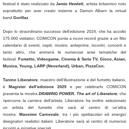
festival è stato realizzato da
Jamie Hewlett
, artista britannico noto
soprattutto per aver creato insieme a Damon Albarn la virtual
band
Gorillaz
Dopo lo straordinario successo dell’edizione 2024, che ha accolto
175.000 visitatori, COMICON punta a nuovi record grazie a un fitto
calendario di eventi, ospiti, mostre, anteprime, incontri, concerti e
tanto altro, che animerà le numerose aree tematiche del
festival:
Fumetto, Videogame, Cinema & Serie TV, Gioco, Asian,
Musica, Young, LARP (Neverland), Urban, PizzaCon.
Tanino Liberatore
, maestro dell’illustrazione e del fumetto italiano,
è
Magister dell’edizione 2025
e per celebrarlo COMICON
presenta la mostra
DRAWING POWER. The art of Liberatore
,
che
ripercorre la carriera dell’artista. Liberatore ha inoltre selezionato
un artista del fumetto che sarà al centro di un’altra
mostra:
Massimo Carnevale
, tra i più spettacolari ed energici
disegnatori realistici italiani. Liberatore sarà al centro di numerosi
incontri e iniziative speciali.