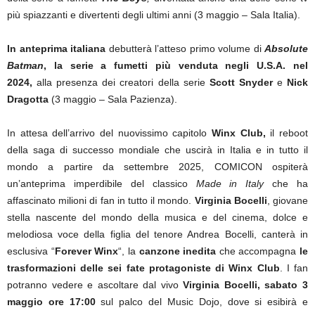
più spiazzanti e divertenti degli ultimi anni (3 maggio – Sala Italia).
In anteprima italiana
debutterà l’atteso primo volume di
Absolute
Batman
, la serie a fumetti più venduta negli U.S.A. nel
2024,
alla presenza dei creatori della serie
Scott Snyder
e
Nick
Dragotta
(3 maggio – Sala Pazienza).
In attesa dell’arrivo del nuovissimo capitolo
Winx Club,
il reboot
della saga
di successo mondiale che uscirà in Italia e in tutto il
mondo a partire da
settembre 2025, COMICON ospiterà
un’anteprima imperdibile del classico
Made in Italy
che ha
affascinato milioni di fan in tutto il mondo.
Virginia Bocelli
, giovane
stella nascente del mondo della musica e del cinema,
dolce e
melodiosa voce della figlia del tenore Andrea Bocelli, canterà in
esclusiva “
Forever Winx
“, la
canzone inedita
che accompagna
le
trasformazioni delle sei fate protagoniste di Winx Club
. I fan
potranno vedere e ascoltare dal vivo
Virginia Bocelli, sabato 3
maggio ore 17:00
sul palco del Music Dojo, dove si esibirà e