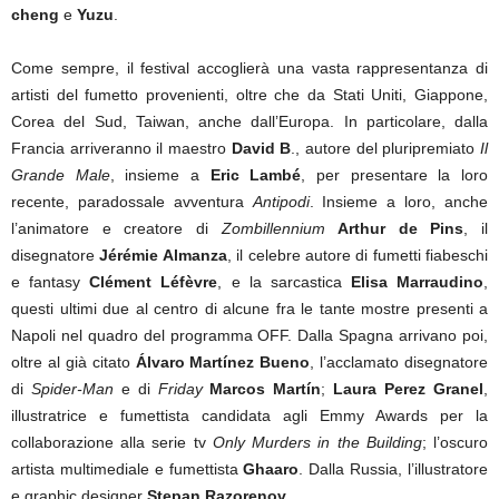
cheng
e
Yuzu
.
Come sempre, il festival accoglierà una vasta rappresentanza di
artisti del fumetto provenienti, oltre che da Stati Uniti, Giappone,
Corea del Sud, Taiwan, anche dall’Europa. In particolare, dalla
Francia arriveranno il maestro
David B
., autore del pluripremiato
Il
Grande Male
, insieme a
Eric Lambé
, per presentare la loro
recente, paradossale avventura
Antipodi
. Insieme a loro, anche
l’animatore e creatore di
Zombillennium
Arthur de Pins
, il
disegnatore
Jérémie Almanza
, il celebre autore di fumetti fiabeschi
e fantasy
Clément Léfèvre
, e la sarcastica
Elisa Marraudino
,
questi ultimi due al centro di alcune fra le tante mostre presenti a
Napoli nel quadro del programma OFF. Dalla Spagna arrivano poi,
oltre al già citato
Álvaro Martínez Bueno
, l’acclamato disegnatore
di
Spider-Man
e di
Friday
Marcos Martín
;
Laura Perez Granel
,
illustratrice e fumettista candidata agli Emmy Awards per la
collaborazione alla serie tv
Only Murders in the Building
; l’oscuro
artista multimediale e fumettista
Ghaaro
. Dalla Russia, l’illustratore
e graphic designer
Stepan Razorenov
.