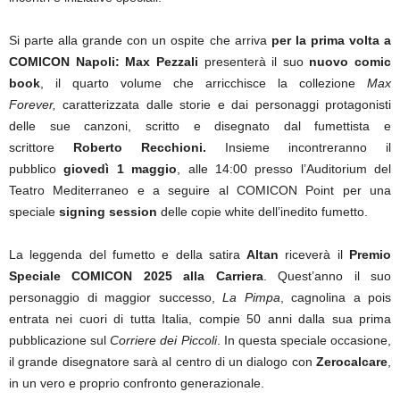
Si parte alla grande con un ospite che arriva
per la prima volta a
COMICON Napoli:
Max Pezzali
presenterà il suo
nuovo comic
book
, il quarto volume che arricchisce la collezione
Max
Forever,
caratterizzata dalle storie e dai personaggi protagonisti
delle sue canzoni, scritto e disegnato dal fumettista e
scrittore
Roberto Recchioni.
Insieme incontreranno il
pubblico
giovedì 1 maggio
, alle 14:00 presso l’Auditorium del
Teatro Mediterraneo e a seguire al COMICON Point per una
speciale
signing session
delle copie white dell’inedito fumetto.
La leggenda del fumetto e della satira
Altan
riceverà il
Premio
Speciale COMICON 2025 alla Carriera
. Quest’anno il suo
personaggio di maggior successo,
La Pimpa
, cagnolina a pois
entrata nei cuori di tutta Italia, compie 50 anni dalla sua prima
pubblicazione sul
Corriere dei Piccoli
. In questa speciale occasione,
il grande disegnatore sarà al centro di un dialogo con
Zerocalcare
,
in un vero e proprio confronto generazionale.