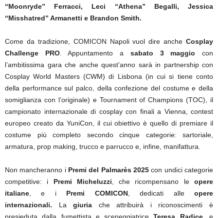
“Moonryde” Ferracci, Leci “Athena” Begalli, Jessica
“Misshatred” Armanetti e Brandon Smith.
Come da tradizione, COMICON Napoli vuol dire anche
Cosplay
Challenge PRO
. Appuntamento a
sabato 3 maggio
con
l’ambitissima gara che anche quest’anno sarà in partnership con
Cosplay World Masters (CWM) di Lisbona (in cui si tiene conto
della performance sul palco, della confezione del costume e della
somiglianza con l’originale) e Tournament of Champions (TOC), il
campionato internazionale di cosplay con finali a Vienna, contest
europeo creato da YuniCon, il cui obiettivo è quello di premiare il
costume più completo secondo cinque categorie: sartoriale,
armatura, prop making, trucco e parrucco e, infine, manifattura.
Non mancheranno i
Premi del Palmarès 2025
con undici categorie
competitive: i
Premi Micheluzzi
, che ricompensano le
opere
italiane
, e i
Premi COMICON
, dedicati alle
opere
internazionali.
La
giuria
che attribuirà i riconoscimenti è
presieduta dalla fumettista e sceneggiatrice
Teresa Radice
, e