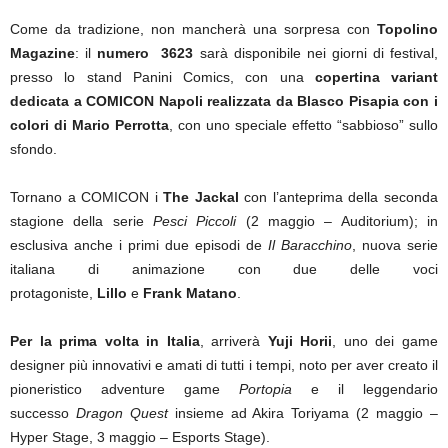
Come da tradizione, non mancherà una sorpresa con
Topolino
Magazine
: il
numero 3623
sarà disponibile nei giorni di festival,
presso lo stand Panini Comics, con una
copertina variant
dedicata a COMICON Napoli realizzata da Blasco Pisapia con i
colori di Mario Perrotta
, con uno speciale effetto “sabbioso” sullo
sfondo.
Tornano a COMICON i
The Jackal
con l’anteprima della seconda
stagione della serie
Pesci Piccoli
(2 maggio – Auditorium);
in
esclusiva anche i primi due episodi de
Il Baracchino
, nuova serie
italiana di animazione con due delle voci
protagoniste,
Lillo
e
Frank Matano
.
Per la prima volta in Italia
, arriverà
Yuji Horii
, uno dei game
designer più innovativi e amati di tutti i tempi, noto per aver creato il
pioneristico adventure game
Portopia
e il leggendario
successo
Dragon Quest
insieme ad Akira Toriyama (2 maggio –
Hyper Stage, 3 maggio – Esports Stage).