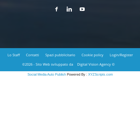
Lo Staff
Contatti
Spazi pubblicitario
Cookie policy
Login/Register
©2026 - Sito Web sviluppato da
Digital Vision Agency ©
Social Media Auto Publish
Powered By :
XYZScripts.com