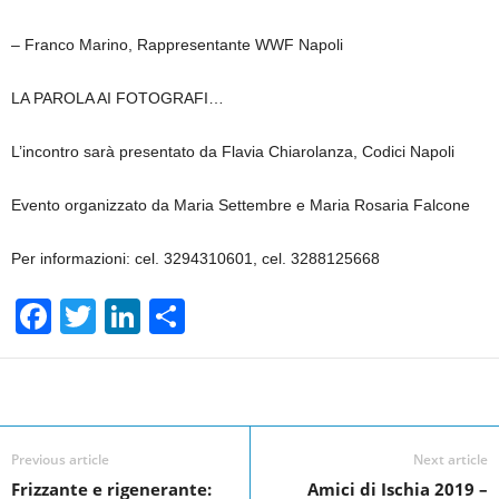
– Franco Marino, Rappresentante WWF Napoli
LA PAROLA AI FOTOGRAFI…
L’incontro sarà presentato da Flavia Chiarolanza, Codici Napoli
Evento organizzato da Maria Settembre e Maria Rosaria Falcone
Per informazioni: cel. 3294310601, cel. 3288125668
F
T
Li
S
a
wi
n
h
c
tt
k
ar
Facebook
Linkedin
Twit
Share
e
er
e
e
b
dI
Previous article
Next article
o
n
Frizzante e rigenerante:
Amici di Ischia 2019 –