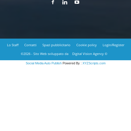
Lo Staff
Contatti
Spazi pubblicitario
Cookie policy
Login/Register
©2026 - Sito Web sviluppato da
Digital Vision Agency ©
Social Media Auto Publish
Powered By :
XYZScripts.com