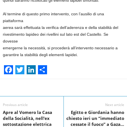
quindi saranno ricollocati gli elementi lapidei smontati.
Al termine di questo primo intervento, con l’ausilio di una
piattaforma
aerea sarà effettuata la verifica dell’aderenza e della stabilità del
rivestimento lapideo dei rivellini sul lato est del Castello. Se
dovesse
emergerne la necessità, si procederà all’intervento necessario a
garantire la stabilità degli elementi lapidei.
F
T
L
S
a
w
i
h
Facebook
Linkedin
Twit
Share
c
i
n
a
e
t
k
r
Previous article
Next article
Apre al Vomero la Casa
Egitto e Giordania hanno
b
t
e
e
della Socialità, nell’ex
chiesto ieri un “immediato
o
e
d
sottostazione elettrica
cessate il fuoco” a Gaza…