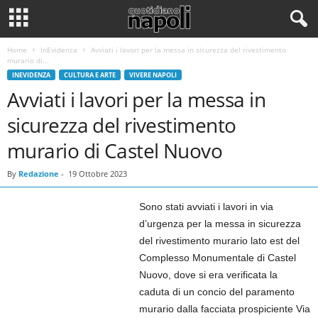
Home
InEvidenza
Avviati i lavori per la messa in sicurezza del rivestimento
murario di...
INEVIDENZA
CULTURA E ARTE
VIVERE NAPOLI
Avviati i lavori per la messa in
sicurezza del rivestimento
murario di Castel Nuovo
By
Redazione
-
19 Ottobre 2023
Sono stati avviati i lavori in via
d’urgenza per la messa in sicurezza
del rivestimento murario lato est del
Complesso Monumentale di Castel
Nuovo, dove si era verificata la
caduta di un concio del paramento
murario dalla facciata prospiciente Via