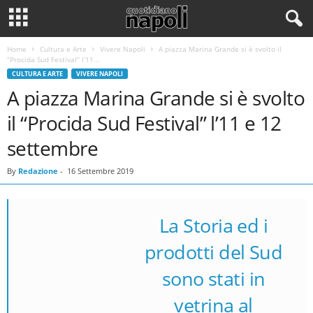
Home
Cultura e Arte
Vivere Napoli
A piazza Marina Grande si è svolto il
“Procida Sud Festival” l’11...
CULTURA E ARTE
VIVERE NAPOLI
A piazza Marina Grande si è svolto
il “Procida Sud Festival” l’11 e 12
settembre
By
Redazione
-
16 Settembre 2019
La Storia ed i
prodotti del Sud
sono stati in
vetrina al