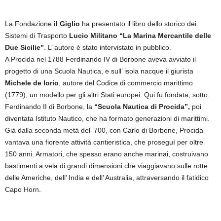
La Fondazione
il Giglio
ha presentato il libro dello storico dei
Sistemi di Trasporto
Lucio Militano
“La Marina Mercantile delle
Due Sicilie”
. L’ autore è stato intervistato in pubblico.
A Procida nel 1788 Ferdinando IV di Borbone aveva avviato il
progetto di una Scuola Nautica, e sull’ isola nacque il giurista
Michele de Iorio
, autore del Codice di commercio marittimo
(1779), un modello per gli altri Stati europei. Qui fu fondata, sotto
Ferdinando II di Borbone, la
“Scuola Nautica di Procida”,
poi
diventata Istituto Nautico, che ha formato generazioni di marittimi.
Già dalla seconda metà del ‘700, con Carlo di Borbone, Procida
vantava una fiorente attività cantieristica, che proseguì per oltre
150 anni. Armatori, che spesso erano anche marinai, costruivano
bastimenti a vela di grandi dimensioni che viaggiavano sulle rotte
delle Americhe, dell’ India e dell’ Australia, attraversando il fatidico
Capo Horn.