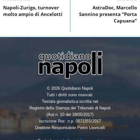
o
n
Napoli-Zurigo, turnover
AstraDoc, Marcello
o
molto ampio di Ancelotti
Sannino presenta “Porta
k
Capuana”
© 2026 Quotidiano Napoli
Tutti i diritti sono riservati.
Testata giornalistica iscritta nel
Registro della Stampa del Tribunale di Napoli
(Aut.n. 10 del 18/05/2017)
Iscrizione Roc: n.p. 0071355/2017
Direttore Responsabile Pietro Leoncelli