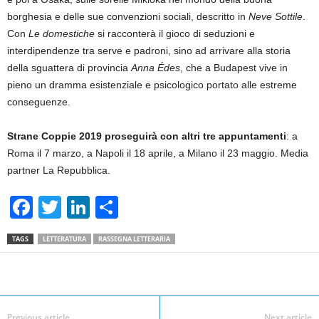
borghesia e delle sue convenzioni sociali, descritto in
Neve Sottile
.
Con
Le domestiche
si racconterà il gioco di seduzioni e
interdipendenze tra serve e padroni, sino ad arrivare alla storia
della sguattera di provincia
Anna Édes
, che a Budapest vive in
pieno un dramma esistenziale e psicologico portato alle estreme
conseguenze.
Strane Coppie 2019 proseguirà con altri tre appuntamenti
: a
Roma il 7 marzo, a Napoli il 18 aprile, a Milano il 23 maggio. Media
partner La Repubblica.
F
T
Li
S
a
wi
n
h
TAGS
LETTERATURA
RASSEGNA LETTERARIA
c
tt
k
ar
e
er
e
e
Facebook
Linkedin
Twit
Share
b
dI
Previous article
Next article