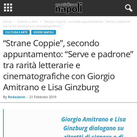
Home
Cultura e Arte
“Strane Coppie”, secondo appuntamento: “Serve e padrone”
tra rarità letterarie e cinematografiche...
CULTURA E ARTE
VIVERE NAPOLI
“Strane Coppie”, secondo
appuntamento: “Serve e padrone”
tra rarità letterarie e
cinematografiche con Giorgio
Amitrano e Lisa Ginzburg
By
Redazione
-
21 Febbraio 2019
Giorgio Amitrano e Lisa
Ginzburg dialogano su