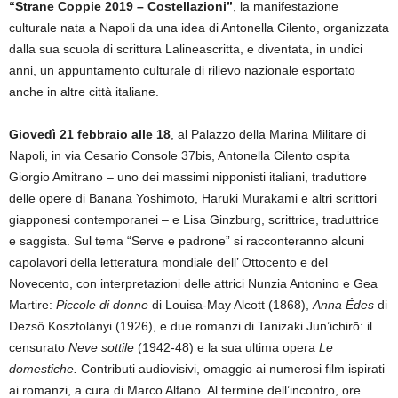
“Strane Coppie 2019 – Costellazioni”
, la manifestazione
culturale nata a Napoli da una idea di Antonella Cilento, organizzata
dalla sua scuola di scrittura Lalineascritta, e diventata, in undici
anni, un appuntamento culturale di rilievo nazionale esportato
anche in altre città italiane.
Giovedì 21 febbraio alle 18
, al Palazzo della Marina Militare di
Napoli, in via Cesario Console 37bis, Antonella Cilento ospita
Giorgio Amitrano – uno dei massimi nipponisti italiani, traduttore
delle opere di Banana Yoshimoto, Haruki Murakami e altri scrittori
giapponesi contemporanei – e Lisa Ginzburg, scrittrice, traduttrice
e saggista. Sul tema “Serve e padrone” si racconteranno alcuni
capolavori della letteratura mondiale dell’ Ottocento e del
Novecento, con interpretazioni delle attrici Nunzia Antonino e Gea
Martire:
Piccole di donne
di Louisa-May Alcott (1868),
Anna Édes
di
Dezső Kosztolányi (1926), e due romanzi di Tanizaki Jun’ichirō:
il
censurato
Neve sottile
(1942-48) e la sua ultima opera
Le
domestiche.
Contributi audiovisivi, omaggio ai numerosi film ispirati
ai romanzi, a cura di Marco Alfano. Al termine dell’incontro, ore