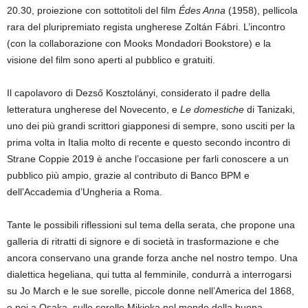
20.30, proiezione con sottotitoli del film
Édes Anna
(1958), pellicola
rara del pluripremiato regista ungherese
Zoltán Fábri.
L’incontro
(con la collaborazione con Mooks Mondadori Bookstore) e la
visione del film sono aperti al pubblico e gratuiti.
Il capolavoro di
Dezső Kosztolányi, considerato il padre della
letteratura ungherese del Novecento, e
Le domestiche
di Tanizaki,
uno dei più grandi scrittori giapponesi di sempre, sono usciti per la
prima volta in Italia molto di recente e questo secondo incontro di
Strane Coppie 2019 è anche l’occasione per farli conoscere a un
pubblico più ampio, grazie al contributo di Banco BPM e
dell’Accademia d’Ungheria a Roma.
Tante le possibili riflessioni sul tema della serata, che propone una
galleria di ritratti di signore e di società in trasformazione e che
ancora conservano una grande forza anche nel nostro tempo. Una
dialettica hegeliana, qui tutta al femminile, condurrà a interrogarsi
su Jo March e le sue sorelle, piccole donne nell’America del 1868,
e poi a Osaka, sulle sorelle Mikioka nel mondo della buona