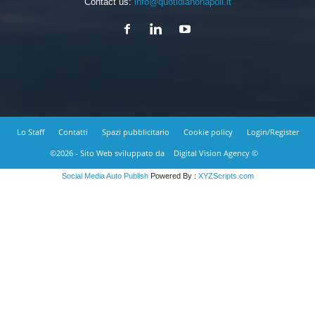
Contact us:
info@quotidianonapoli.it
Lo Staff
Contatti
Spazi pubblicitario
Cookie policy
Login/Register
©2026 - Sito Web sviluppato da
Digital Vision Agency ©
Social Media Auto Publish
Powered By :
XYZScripts.com