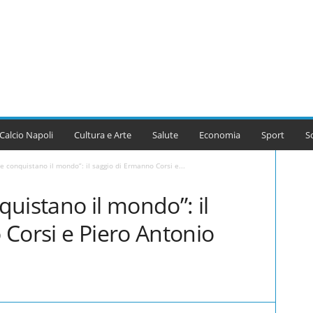
Calcio Napoli
Cultura e Arte
Salute
Economia
Sport
S
e conquistano il mondo”: il saggio di Ermanno Corsi e...
uistano il mondo”: il
Corsi e Piero Antonio