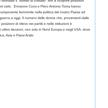
ndato il “soffitto di cristallo” fino a ricoprire posizioni
à del cielo. Ermanno Corsi e Piero Antonio Toma hanno
 componente femminile nella politica del nostro Paese ed
oguerra a oggi. Il numero delle donne che, provenienti dalle
sizioni di rilievo nei partiti e nelle istituzioni è
 ultimi decenni, non solo in Nord Europa e negli USA, dove
ca, Asia e Paesi Arabi.