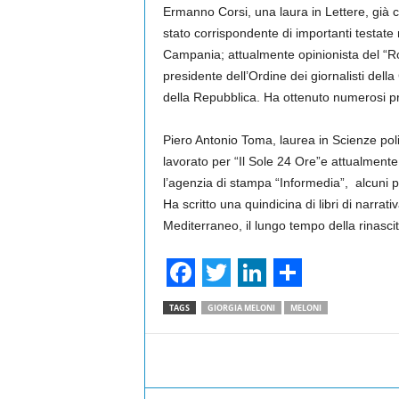
Ermanno Corsi, una laura in Lettere, già 
stato corrispondente di importanti testate
Campania; attualmente opinionista del “Rom
presidente dell’Ordine dei giornalisti de
della Repubblica. Ha ottenuto numerosi pr
Piero Antonio Toma, laurea in Scienze polit
lavorato per “Il Sole 24 Ore”e attualmente
l’agenzia di stampa “Informedia”, alcuni 
Ha scritto una quindicina di libri di narrat
Mediterraneo, il lungo tempo della rinascit
F
T
L
S
TAGS
GIORGIA MELONI
MELONI
a
w
i
h
c
i
n
a
Facebook
Share
e
t
k
r