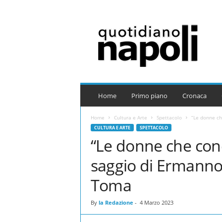
Q
u
o
t
i
d
i
a
Home
Primo piano
Cronaca
n
o
Home
Cultura e Arte
Spettacolo
“Le donne ch
N
CULTURA E ARTE
SPETTACOLO
a
“Le donne che conq
p
o
saggio di Ermanno 
l
i
Toma
By
la Redazione
-
4 Marzo 2023