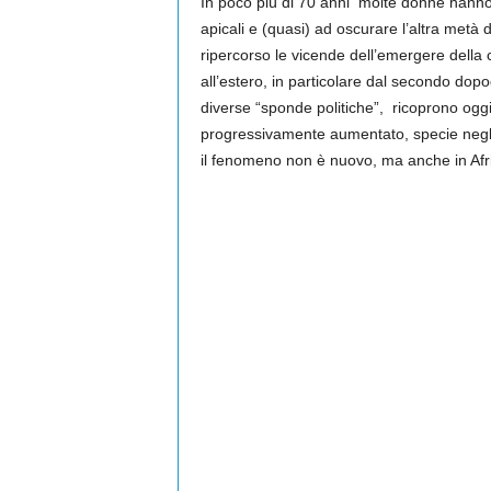
In poco più di 70 anni molte donne hanno sfo
apicali e (quasi) ad oscurare l’altra met
ripercorso le vicende dell’emergere della
all’estero, in particolare dal secondo dop
diverse “sponde politiche”, ricoprono oggi po
progressivamente aumentato, specie negli
il fenomeno non è nuovo, ma anche in Afri