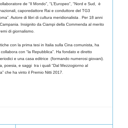
collaboratore de “Il Mondo”, “L’Europeo”, “Nord e Sud, è
 nazionali, caporedattore Rai e conduttore del TG3
a”. Autore di libri di cultura meridionalista . Per 18 anni
lla Campania. Insignito da Ciampi della Commenda al merito
emi di giornalismo.
iche con la prima tesi in Italia sulla Cina comunista, ha
 collabora con “la Repubblica”. Ha fondato e diretto
periodici e una casa editrice (formando numerosi giovani).
iva, poesia, e saggi tra i quali “Dal Mezzogiorno al
a” che ha vinto il Premio Nitti 2017.
Linkedin
Twitter
Pinterest
WhatsApp