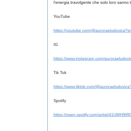
l’energia travolgente che solo loro sanno 
YouTube
https://youtube.com/@auroraeludovica
IG
https://www.instagram.com/auroraeludo
Tik Tok
https://www.tiktok.com/@auroraeludovi
Spotify
https://open.spotify.com/artist/41UM