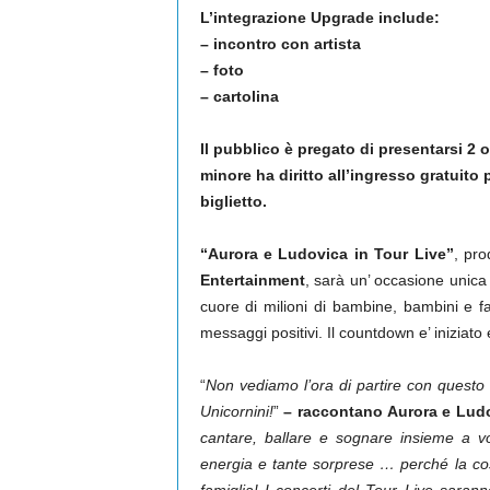
L’integrazione Upgrade include:
– incontro con artista
– foto
– cartolina
Il pubblico è pregato di presentarsi 2
minore ha diritto all’ingresso gratuito
biglietto.
“Aurora e Ludovica in Tour Live”
, pr
Entertainment
, sarà un’ occasione unica
cuore di milioni di bambine, bambini e fami
messaggi positivi. Il countdown e’ iniziato e
“
Non vediamo l’ora di partire con questo s
Unicornini!
”
–
raccontano Aurora e Lud
cantare, ballare e sognare insieme a vo
energia e tante sorprese … perché la co