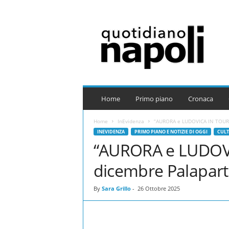
Q
u
o
t
i
d
i
a
Home
Primo piano
Cronaca
n
o
Home
InEvidenza
“AURORA e LUDOVICA IN TOUR 
N
INEVIDENZA
PRIMO PIANO E NOTIZIE DI OGGI
CULT
a
“AURORA e LUDOVI
p
o
dicembre Palapar
l
i
By
Sara Grillo
-
26 Ottobre 2025