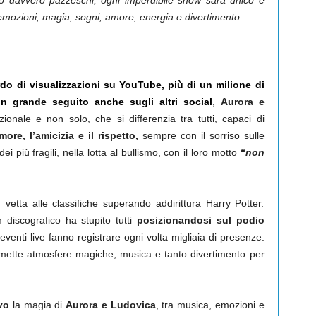
nno davvero pazzeschi, ogni imperdibile show sarà unico e
di emozioni, magia, sogni, amore, energia e divertimento.
do di visualizzazioni su YouTube, più di un milione di
 un grande seguito anche sugli altri social
,
Aurora e
nale e non solo, che si differenzia tra tutti, capaci di
amore, l’amicizia e il rispetto,
sempre con il sorriso sulle
i più fragili, nella lotta al bullismo, con il loro motto
“
non
n vetta alle classifiche superando addirittura Harry Potter.
 discografico ha stupito tutti
posizionandosi sul podio
 eventi live fanno registrare ogni volta migliaia di presenze.
mette atmosfere magiche, musica e tanto divertimento per
vo
la magia di
Aurora e Ludovica
, tra musica, emozioni e