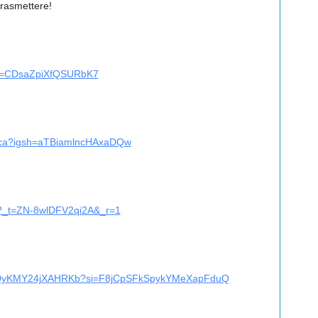
trasmettere!
?si=CDsaZpiXfQSURbK7
vica?igsh=aTBiamlncHAxaDQw
ca?_t=ZN-8wlDFV2qi2A&_r=1
H9IR0yKMY24jXAHRKb?si=F8jCpSFkSpykYMeXapFduQ