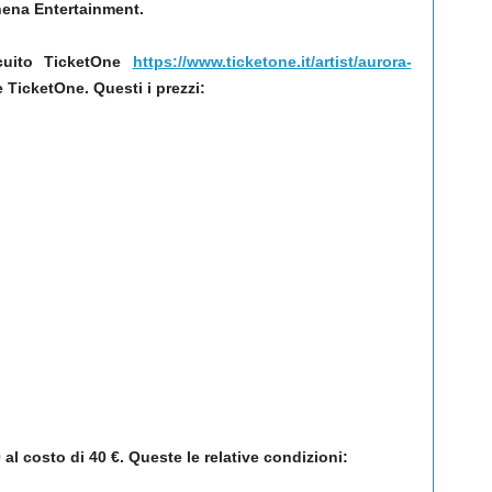
hena Entertainment.
rcuito TicketOne
https://www.ticketone.it/artist/aurora-
e TicketOne. Questi i prezzi:
al costo di 40 €. Queste le relative condizioni: