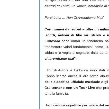
famiglia! I concerti del Tour Live sara
diverso dall’altro, un vortice incredibile 
Perché noi … Non Ci Arrendiamo Mai!
”
Con numeri da record – oltre un miliar
iscritti, milioni di like su TikTok e
Ludovica
sono ormai un fenomeno nazio
trasmettere valori fondamentali come
l’
labbra e la voglia di sognare, dalla parte de
ci arrendiamo mai
”.
I libri di Aurora e Ludovica sono stati i
L’anno scorso anche il loro primo album
della classifica ufficiale musicale
e gli
Ora
tornano con un Tour Live
che pro
tutta la famiglia.
Un’occasione irripetibile per vivere
dal vi