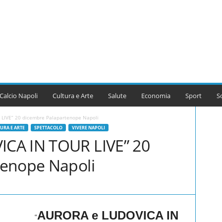
Calcio Napoli
Cultura e Arte
Salute
Economia
Sport
S
LIVE” 20 dicembre Palapartenope Napoli
URA E ARTE
SPETTACOLO
VIVERE NAPOLI
CA IN TOUR LIVE” 20
tenope Napoli
AURORA e LUDOVICA IN
“