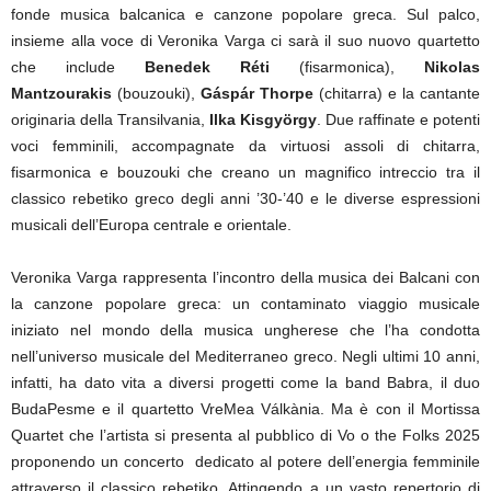
fonde musica balcanica e canzone popolare greca. Sul palco,
insieme alla voce di Veronika Varga ci sarà il suo nuovo quartetto
che include
Benedek Réti
(fisarmonica),
Nikolas
Mantzourakis
(bouzouki),
Gáspár Thorpe
(chitarra) e la cantante
originaria della Transilvania,
Ilka Kisgyörgy
. Due raffinate e potenti
voci femminili, accompagnate da virtuosi assoli di chitarra,
fisarmonica e bouzouki che creano un magnifico intreccio tra il
classico rebetiko greco degli anni ’30-’40 e le diverse espressioni
musicali dell’Europa centrale e orientale.
Veronika Varga rappresenta l’incontro della musica dei Balcani con
la canzone popolare greca: un contaminato viaggio musicale
iniziato nel mondo della musica ungherese che l’ha condotta
nell’universo musicale del Mediterraneo greco. Negli ultimi 10 anni,
infatti, ha dato vita a diversi progetti come la band Babra, il duo
BudaPesme e il quartetto VreMea Válkània. Ma è con il Mortissa
Quartet che l’artista si presenta al pubblico di Vo o the Folks 2025
proponendo un concerto dedicato al potere dell’energia femminile
attraverso il classico rebetiko. Attingendo a un vasto repertorio di