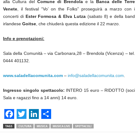
alla Cultura del
Comune di Brendola
e la
Banca delle Terre
Venete
, il festival “Vo’ on the Folks” proseguirà a marzo con i
concerti di
Ester Formosa & Elva Lutza
(sabato 8) e della band
irlandese
Goitse
, che chiuderà questa edizione il 22 marzo.
Info e prenotazioni:
Sala della Comunità – via Carbonara,28 – Brendola (Vicenza) – tel.
0444 401132.
www.saladellacomunita.com
–
info@saladellacomunita.com
.
Ingresso singolo spettacolo:
INTERO 15 euro – RIDOTTO (soci
Sala e ragazzi fino a 14 anni) 14 euro.
F
T
L
S
TAGS
CULTURA
MUSICA
MUSICA LIVE
SPETTACOLI
a
w
i
h