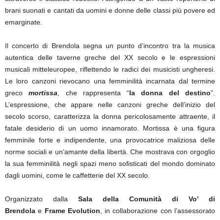
brani suonati e cantati da uomini e donne delle classi più povere ed
emarginate.
Il concerto di Brendola segna un punto d’incontro tra la musica
autentica delle taverne greche del XX secolo e le espressioni
musicali mitteleuropee, riflettendo le radici dei musicisti ungheresi.
Le loro canzoni rievocano una femminilità incarnata dal termine
greco
mortissa
, che rappresenta “
la donna del destino
”.
L’espressione, che appare nelle canzoni greche dell’inizio del
secolo scorso, caratterizza la donna pericolosamente attraente, il
fatale desiderio di un uomo innamorato. Mortissa è una figura
femminile forte e indipendente, una provocatrice maliziosa delle
norme sociali e un’amante della libertà. Che mostrava con orgoglio
la sua femminilità negli spazi meno sofisticati del mondo dominato
dagli uomini, come le caffetterie del XX secolo.
Organizzato dalla
Sala della Comunità di Vo’ di
Brendola
e
Frame Evolution
, in collaborazione con l’assessorato