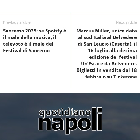
c
i
n
a
Facebook
Linkedin
Twit
Share
e
t
k
r
Previous article
Next article
b
t
e
e
Sanremo 2025: se Spotify è
Marcus Miller, unica data
o
e
d
il male della musica, il
al sud Italia al Belvedere
o
r
I
televoto è il male del
di San Leucio (Caserta), il
Festival di Sanremo
16 luglio alla decima
k
n
edizione del festival
Un’Estate da Belvedere.
Biglietti in vendita dal 18
febbraio su Ticketone