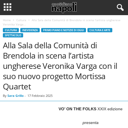
Home
Cultura
Alla Sala della Comunità di Brendola in scena l’artista ungherese
Veronika Varga...
CULTURA
INEVIDENZA
PRIMO PIANO E NOTIZIE DI OGGI
CULTURA E ARTE
SPETTACOLO
Alla Sala della Comunità di
Brendola in scena l’artista
ungherese Veronika Varga con il
suo nuovo progetto Mortissa
Quartet
By
Sara Grillo
-
17 Febbraio 2025
VO’ ON THE FOLKS
XXIX edizione
presenta