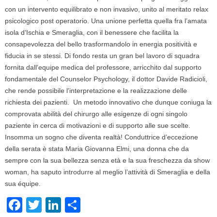
con un intervento equilibrato e non invasivo, unito al meritato relax
psicologico post operatorio. Una unione perfetta quella fra l’amata
isola d’Ischia e Smeraglia, con il benessere che facilita la
consapevolezza del bello trasformandolo in energia positività e
fiducia in se stessi. Di fondo resta un gran bel lavoro di squadra
fornita dall’equipe medica del professore, arricchito dal supporto
fondamentale del Counselor Psychology, il dottor Davide Radicioli,
che rende possibile l’interpretazione e la realizzazione delle
richiesta dei pazienti. Un metodo innovativo che dunque coniuga la
comprovata abilità del chirurgo alle esigenze di ogni singolo
paziente in cerca di motivazioni e di supporto alle sue scelte.
Insomma un sogno che diventa realtà! Conduttrice d’eccezione
della serata è stata Maria Giovanna Elmi, una donna che da
sempre con la sua bellezza senza età e la sua freschezza da show
woman, ha saputo introdurre al meglio l’attività di Smeraglia e della
sua équipe.
F
T
Li
S