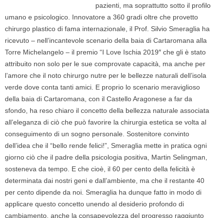
pazienti, ma soprattutto sotto il profilo
umano e psicologico. Innovatore a 360 gradi oltre che provetto
chirurgo plastico di fama internazionale, il Prof. Silvio Smeraglia ha
ricevuto – nell’incantevole scenario della baia di Cartaromana alla
Torre Michelangelo – il premio “I Love Ischia 2019″ che gli è stato
attribuito non solo per le sue comprovate capacità, ma anche per
l’amore che il noto chirurgo nutre per le bellezze naturali dell’isola
verde dove conta tanti amici. E proprio lo scenario meraviglioso
della baia di Cartaromana, con il Castello Aragonese a far da
sfondo, ha reso chiaro il concetto della bellezza naturale associata
all’eleganza di ciò che può favorire la chirurgia estetica se volta al
conseguimento di un sogno personale. Sostenitore convinto
dell’idea che il “bello rende felici!”, Smeraglia mette in pratica ogni
giorno ciò che il padre della psicologia positiva, Martin Selingman,
sosteneva da tempo. E che cioè, il 60 per cento della felicità è
determinata dai nostri geni e dall’ambiente, ma che il restante 40
per cento dipende da noi. Smeraglia ha dunque fatto in modo di
applicare questo concetto unendo al desiderio profondo di
cambiamento, anche la consapevolezza del progresso raggiunto