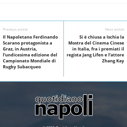
a
wi
n
h
c
tt
k
ar
Facebook
Linkedin
Twit
Share
e
er
e
e
b
dI
Previous article
Next article
o
n
Il Napoletano Ferdinando
Si è chiusa a Ischia la
Scarano protagonista a
Mostra del Cinema Cinese
o
Graz, in Austria,
in Italia, fra i premiati il
k
l’undicesima edizione del
regista Jang Lifen e l’attore
Campionato Mondiale di
Zhang Kay
Rugby Subacqueo