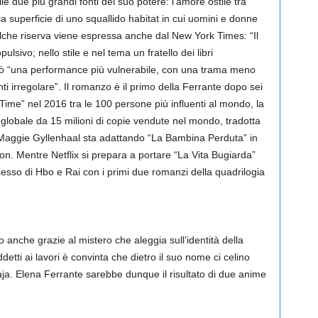
le due più grandi fonti del suo potere: l’amore ostile tra
 la superficie di uno squallido habitat in cui uomini e donne
ualche riserva viene espressa anche dal New York Times: “Il
ivo; nello stile e nel tema un fratello dei libri
erò “una performance più vulnerabile, con una trama meno
nti irregolare”. Il romanzo è il primo della Ferrante dopo sei
 “Time” nel 2016 tra le 100 persone più influenti al mondo, la
globale da 15 milioni di copie vendute nel mondo, tradotta
Maggie Gyllenhaal sta adattando “La Bambina Perduta” in
n. Mentre Netflix si prepara a portare “La Vita Bugiarda”
cesso di Hbo e Rai con i primi due romanzi della quadrilogia
o anche grazie al mistero che aleggia sull’identità della
addetti ai lavori è convinta che dietro il suo nome ci celino
a. Elena Ferrante sarebbe dunque il risultato di due anime