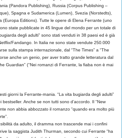
ania (Pandora Publishing), Russia (Corpus Publishing –
aque), Spagna e Sudamerica (Lumen), Svezia (Norstedts),
 (Europa Editions). Tutte le opere di Elena Ferrante (uno
ono state pubblicate in 45 lingue del mondo per un totale di
ta bugiarda degli adulti” sono stati venduti in 38 paesi ed è già
Netflix/Fandango. In Italia ne sono state vendute 250.000
arse sulla stampa internazionale, dal “The Times” a “The
rse anche un genio, per aver tratto grande letteratura dal
 Guardian” (“Nei romanzi di Ferrante, la fiaba non è mai
uesti giorni la Ferrante-mania. “La vita bugiarda degli adulti”
ei bestseller. Anche se non tutti sono d’accordo. Il “New
rante non abbia abbozzato il romanzo “quando era molto più
rte”.
ibilità da adulto, il dramma non trascende mai i confini
crive la saggista Judith Thurman, secondo cui Ferrante “ha