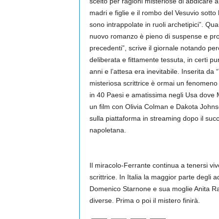
scelto per ragioni misteriose di abdicare al
madri e figlie e il rombo del Vesuvio sotto
sono intrappolate in ruoli archetipici”. Q
nuovo romanzo è pieno di suspense e propuls
precedenti”, scrive il giornale notando p
deliberata e fittamente tessuta, in certi pu
anni e l’attesa era inevitabile. Inserita da
misteriosa scrittrice è ormai un fenomeno 
in 40 Paesi e amatissima negli Usa dove 
un film con Olivia Colman e Dakota Johnso
sulla piattaforma in streaming dopo il suc
napoletana.
Il miracolo-Ferrante continua a tenersi viv
scrittrice. In Italia la maggior parte degli 
Domenico Starnone e sua moglie Anita Raj
diverse. Prima o poi il mistero finirà.