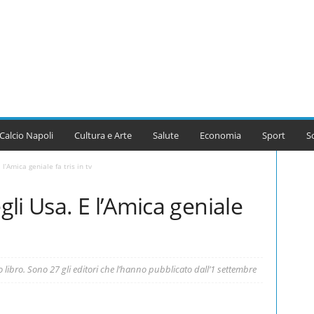
Calcio Napoli
Cultura e Arte
Salute
Economia
Sport
S
l’Amica geniale fa tris in tv
li Usa. E l’Amica geniale
 libro. Sono 27 gli editori che l’hanno pubblicato dall’1 settembre