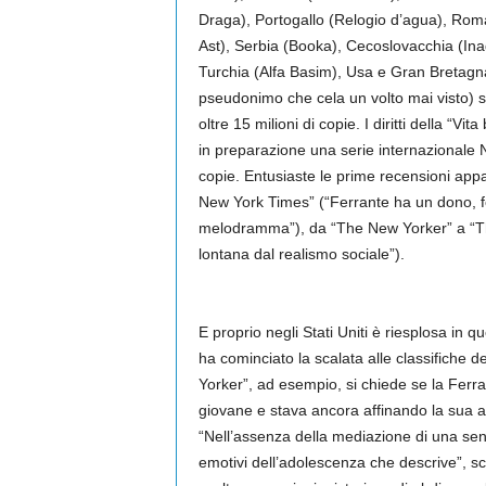
Draga), Portogallo (Relogio d’agua), Rom
Ast), Serbia (Booka), Cecoslovacchia (In
Turchia (Alfa Basim), Usa e Gran Bretagna
pseudonimo che cela un volto mai visto) s
oltre 15 milioni di copie. I diritti della “Vi
in preparazione una serie internazionale 
copie. Entusiaste le prime recensioni app
New York Times” (“Ferrante ha un dono, fo
melodramma”), da “The New Yorker” a “The
lontana dal realismo sociale”).
E proprio negli Stati Uniti è riesplosa in q
ha cominciato la scalata alle classifiche d
Yorker”, ad esempio, si chiede se la Fer
giovane e stava ancora affinando la sua a
“Nell’assenza della mediazione di una sens
emotivi dell’adolescenza che descrive”, s