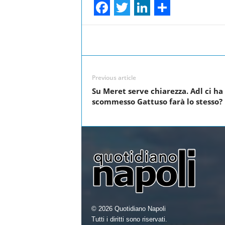
F
T
L
S
a
w
i
h
Facebook
Share
c
i
n
a
e
t
k
r
Previous article
b
t
e
e
Su Meret serve chiarezza. Adl ci ha
o
e
d
scommesso Gattuso farà lo stesso?
o
r
I
k
n
© 2026 Quotidiano Napoli
Tutti i diritti sono riservati.