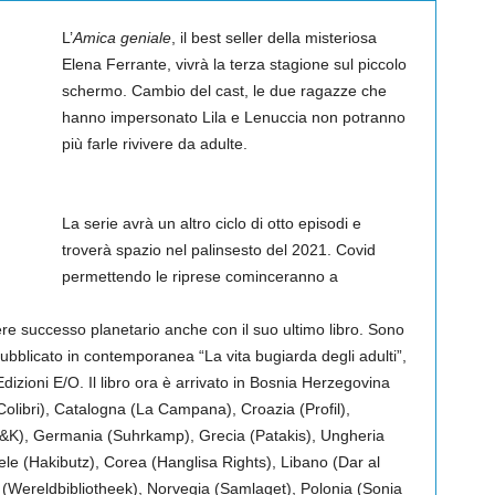
L’
Amica geniale
, il best seller della misteriosa
Elena Ferrante, vivrà la terza stagione sul piccolo
schermo. Cambio del cast, le due ragazze che
hanno impersonato Lila e Lenuccia non potranno
più farle rivivere da adulte.
La serie avrà un altro ciclo di otto episodi e
troverà spazio nel palinsesto del 2021. Covid
permettendo le riprese cominceranno a
re successo planetario anche con il suo ultimo libro. Sono
pubblicato in contemporanea “La vita bugiarda degli adulti”,
Edizioni E/O. Il libro ora è arrivato in Bosnia Herzegovina
(Colibri), Catalogna (La Campana), Croazia (Profil),
&K), Germania (Suhrkamp), Grecia (Patakis), Ungheria
aele (Hakibutz), Corea (Hanglisa Rights), Libano (Dar al
i (Wereldbibliotheek), Norvegia (Samlaget), Polonia (Sonia