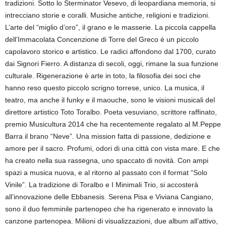
tradizioni. Sotto lo Sterminator Vesevo, di leopardiana memoria, si
intrecciano storie e coralli. Musiche antiche, religioni e tradizioni.
L’arte del “miglio d’oro”, il grano e le masserie. La piccola cappella
dell’Immacolata Concenzione di Torre del Greco è un piccolo
capolavoro storico e artistico. Le radici affondono dal 1700, curato
dai Signori Fierro. A distanza di secoli, oggi, rimane la sua funzione
culturale. Rigenerazione è arte in toto, la filosofia dei soci che
hanno reso questo piccolo scrigno torrese, unico. La musica, il
teatro, ma anche il funky e il maouche, sono le visioni musicali del
direttore artistico Toto Toralbo. Poeta vesuviano, scrittore raffinato,
premio Musicultura 2014 che ha recentemente regalato al M.Peppe
Barra il brano “Neve”. Una mission fatta di passione, dedizione e
amore per il sacro. Profumi, odori di una città con vista mare. E che
ha creato nella sua rassegna, uno spaccato di novità. Con ampi
spazi a musica nuova, e al ritorno al passato con il format “Solo
Vinile”. La tradizione di Toralbo e I Minimali Trio, si accosterà
all’innovazione delle Ebbanesis. Serena Pisa e Viviana Cangiano,
sono il duo femminile partenopeo che ha rigenerato e innovato la
canzone partenopea. Milioni di visualizzazioni, due album all’attivo,