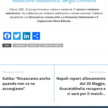
Redattore radiofonico: Sergio Cimmino
Classe 1982. Si occupa di musica, cultura e spettacoli. E’
autore e redattore
radiofonico
. Ha collaborato per emittenti radiofoniche e testate nazionali. Collabora
attualmente con
Nonsolo.tv, Lenews.info, La Domenica Settimanale e Il
Cappuccino-Nova Edicola.
F
T
L
S
TAGS
CONCERTI
MUSICA
TORRE DEL GRECO
a
w
i
h
c
i
n
a
Facebook
Linkedin
Twit
Share
e
t
k
r
Previous article
Next article
b
t
e
e
Kalìka: “Rinasciamo anche
Napoli report allenamento
o
e
d
quando non ce ne
del 20 Maggio,
o
r
I
accorgiamo”
Kvaratskhelia recupera e
ci sarà per il match…
k
n