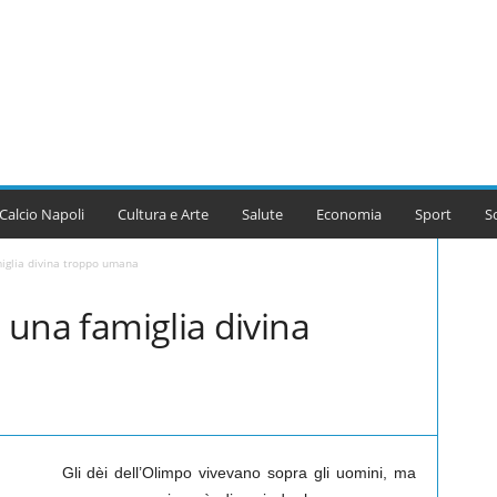
Calcio Napoli
Cultura e Arte
Salute
Economia
Sport
S
miglia divina troppo umana
: una famiglia divina
Gli dèi dell’Olimpo vivevano sopra gli uomini, ma