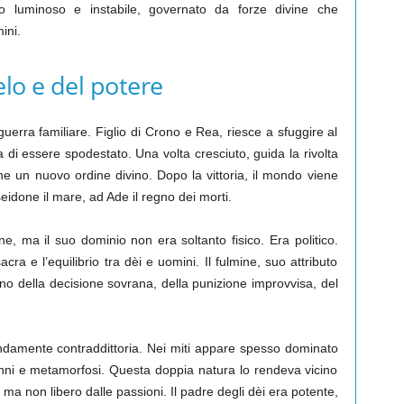
do luminoso e instabile, governato da forze divine che
ini.
elo e del potere
erra familiare. Figlio di Crono e Rea, riesce a sfuggire al
a di essere spodestato. Una volta cresciuto, guida la rivolta
ne un nuovo ordine divino. Dopo la vittoria, il mondo viene
Poseidone il mare, ad Ade il regno dei morti.
ne, ma il suo dominio non era soltanto fisico. Era politico.
sacra e l’equilibrio tra dèi e uomini. Il fulmine, suo attributo
gno della decisione sovrana, della punizione improvvisa, del
damente contraddittoria. Nei miti appare spesso dominato
anni e metamorfosi. Questa doppia natura lo rendeva vicino
ma non libero dalle passioni. Il padre degli dèi era potente,