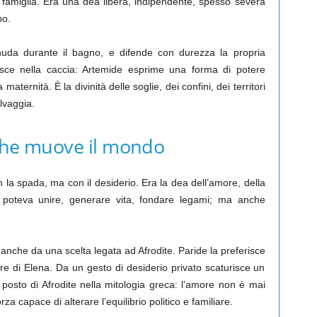
la famiglia. Era una dea libera, indipendente, spesso severa
po.
nuda durante il bagno, e difende con durezza la propria
sce nella caccia: Artemide esprime una forma di potere
aternità. È la divinità delle soglie, dei confini, dei territori
lvaggia.
o che muove il mondo
 la spada, ma con il desiderio. Era la dea dell’amore, della
za poteva unire, generare vita, fondare legami; ma anche
 anche da una scelta legata ad Afrodite. Paride la preferisce
e di Elena. Da un gesto di desiderio privato scaturisce un
l posto di Afrodite nella mitologia greca: l’amore non è mai
a capace di alterare l’equilibrio politico e familiare.