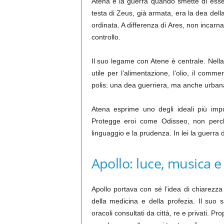
Atena è la guerra quando smette di essere
testa di Zeus, già armata, era la dea della
ordinata. A differenza di Ares, non incarna
controllo.
Il suo legame con Atene è centrale. Nella 
utile per l’alimentazione, l’olio, il comme
polis: una dea guerriera, ma anche urbana,
Atena esprime uno degli ideali più impo
Protegge eroi come Odisseo, non perché
linguaggio e la prudenza. In lei la guerra d
Apollo: luce, musica e
Apollo portava con sé l’idea di chiarezza 
della medicina e della profezia. Il suo 
oracoli consultati da città, re e privati. 