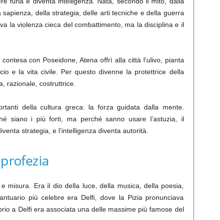
 furia e diventa intelligenza. Nata, secondo il mito, dalla
 sapienza, della strategia, delle arti tecniche e della guerra
va la violenza cieca del combattimento, ma la disciplina e il
contesa con Poseidone, Atena offrì alla città l’ulivo, pianta
rcio e la vita civile. Per questo divenne la protettrice della
 razionale, costruttrice.
rtanti della cultura greca: la forza guidata dalla mente.
 siano i più forti, ma perché sanno usare l’astuzia, il
iventa strategia, e l’intelligenza diventa autorità.
 profezia
e misura. Era il dio della luce, della musica, della poesia,
santuario più celebre era Delfi, dove la Pizia pronunciava
Proprio a Delfi era associata una delle massime più famose del