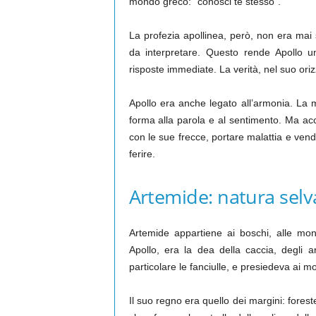
mondo greco: “conosci te stesso”.
La profezia apollinea, però, non era mai s
da interpretare. Questo rende Apollo u
risposte immediate. La verità, nel suo ori
Apollo era anche legato all’armonia. La m
forma alla parola e al sentimento. Ma acc
con le sue frecce, portare malattia e vend
ferire.
Artemide: natura selva
Artemide appartiene ai boschi, alle monta
Apollo, era la dea della caccia, degli an
particolare le fanciulle, e presiedeva ai m
Il suo regno era quello dei margini: forest