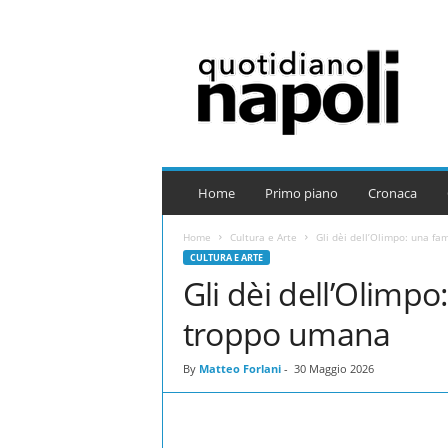
Q
u
o
t
i
d
i
a
Home
Primo piano
Cronaca
n
o
Home
Cultura e Arte
Gli dèi dell’Olimpo: una fa
N
CULTURA E ARTE
a
Gli dèi dell’Olimpo
p
o
troppo umana
l
i
By
Matteo Forlani
-
30 Maggio 2026