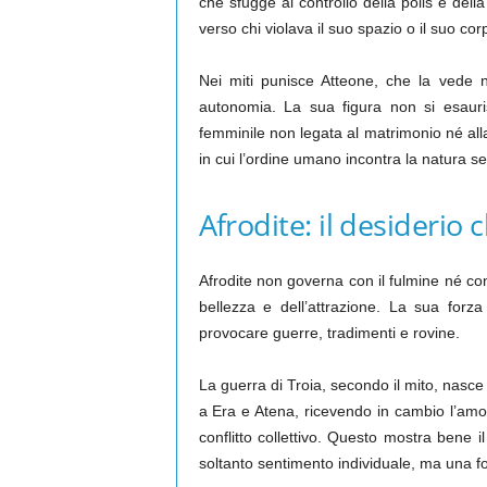
che sfugge al controllo della polis e del
verso chi violava il suo spazio o il suo cor
Nei miti punisce Atteone, che la vede 
autonomia. La sua figura non si esauri
femminile non legata al matrimonio né alla m
in cui l’ordine umano incontra la natura se
Afrodite: il desideri
Afrodite non governa con il fulmine né con
bellezza e dell’attrazione. La sua for
provocare guerre, tradimenti e rovine.
La guerra di Troia, secondo il mito, nasce
a Era e Atena, ricevendo in cambio l’amor
conflitto collettivo. Questo mostra bene i
soltanto sentimento individuale, ma una forz