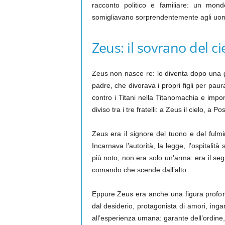
racconto politico e familiare: un mon
somigliavano sorprendentemente agli uom
Zeus: il sovrano del ci
Zeus non nasce re: lo diventa dopo una gu
padre, che divorava i propri figli per paur
contro i Titani nella Titanomachia e impo
diviso tra i tre fratelli: a Zeus il cielo, a 
Zeus era il signore del tuono e del fulmi
Incarnava l’autorità, la legge, l’ospitalità 
più noto, non era solo un’arma: era il se
comando che scende dall’alto.
Eppure Zeus era anche una figura profon
dal desiderio, protagonista di amori, ing
all’esperienza umana: garante dell’ordine, 