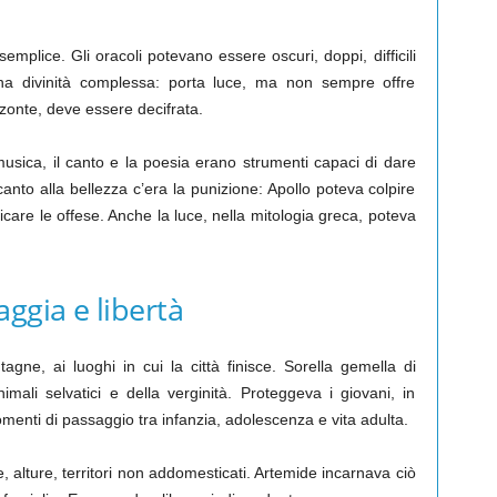
emplice. Gli oracoli potevano essere oscuri, doppi, difficili
na divinità complessa: porta luce, ma non sempre offre
zzonte, deve essere decifrata.
usica, il canto e la poesia erano strumenti capaci di dare
anto alla bellezza c’era la punizione: Apollo poteva colpire
icare le offese. Anche la luce, nella mitologia greca, poteva
ggia e libertà
gne, ai luoghi in cui la città finisce. Sorella gemella di
imali selvatici e della verginità. Proteggeva i giovani, in
omenti di passaggio tra infanzia, adolescenza e vita adulta.
e, alture, territori non addomesticati. Artemide incarnava ciò