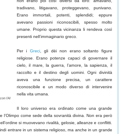
non erano poi così diversi da loro: amavano,
tradivano, litigavano, proteggevano, punivano.
Erano immortali, potenti, splendidi; eppure
avevano passioni riconoscibili, spesso molto
umane. Proprio questa vicinanza li rendeva così
presenti nell’immaginario greco.
Per i
Greci
, gli dèi non erano soltanto figure
religiose. Erano potenze capaci di governare il
cielo, il mare, la guerra, l’amore, la sapienza, il
raccolto e il destino degli uomini. Ogni divinità
aveva una funzione precisa, un carattere
riconoscibile e un modo diverso di intervenire
nella vita umana.
on l'AI
Il loro universo era ordinato come una grande
o e l’Olimpo come sede della sovranità divina. Non era però
ll’ordine si muovevano rivalità, gelosie, alleanze e conflitti.
uindi entrare in un sistema religioso, ma anche in un grande