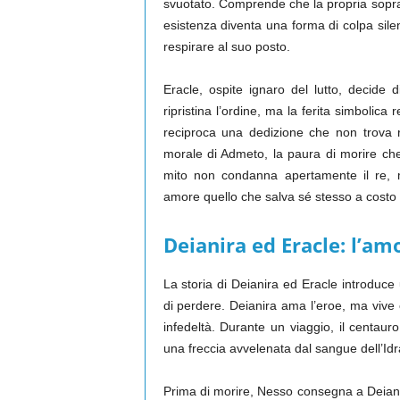
svuotato. Comprende che la propria soprav
esistenza diventa una forma di colpa sile
respirare al suo posto.
Eracle, ospite ignaro del lutto, decide di
ripristina l’ordine, ma la ferita simboli
reciproca una dedizione che non trova risp
morale di Admeto, la paura di morire che p
mito non condanna apertamente il re,
amore quello che salva sé stesso a costo de
Deianira ed Eracle: l’amo
La storia di Deianira ed Eracle introduce
di perdere. Deianira ama l’eroe, ma vive
infedeltà. Durante un viaggio, il centaur
una freccia avvelenata dal sangue dell’Idr
Prima di morire, Nesso consegna a Deianir