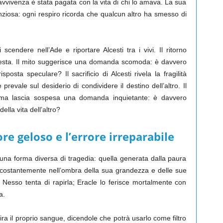
vivenza è stata pagata con la vita di chi lo amava. La sua
nziosa: ogni respiro ricorda che qualcun altro ha smesso di
 scendere nell’Ade e riportare Alcesti tra i vivi. Il ritorno
ca resta. Il mito suggerisce una domanda scomoda: è davvero
osta speculare? Il sacrificio di Alcesti rivela la fragilità
revale sul desiderio di condividere il destino dell’altro. Il
 ma lascia sospesa una domanda inquietante: è davvero
lla vita dell’altro?
re geloso e l’errore irreparabile
 una forma diversa di tragedia: quella generata dalla paura
 costantemente nell’ombra della sua grandezza e delle sue
o Nesso tenta di rapirla; Eracle lo ferisce mortalmente con
a.
a il proprio sangue, dicendole che potrà usarlo come filtro