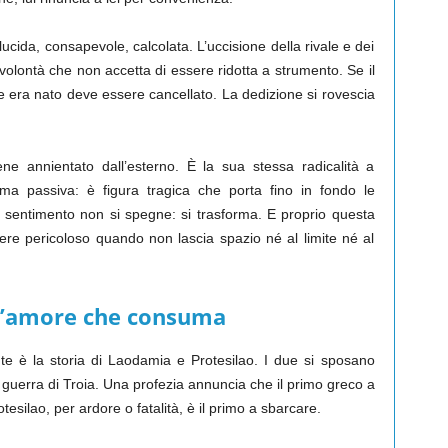
cida, consapevole, calcolata. L’uccisione della rivale e dei
 volontà che non accetta di essere ridotta a strumento. Se il
e era nato deve essere cancellato. La dedizione si rovescia
ne annientato dall’esterno. È la sua stessa radicalità a
ma passiva: è figura tragica che porta fino in fondo le
il sentimento non si spegne: si trasforma. E proprio questa
re pericoloso quando non lascia spazio né al limite né al
 l’amore che consuma
 è la storia di Laodamia e Protesilao. I due si sposano
 guerra di Troia. Una profezia annuncia che il primo greco a
tesilao, per ardore o fatalità, è il primo a sbarcare.