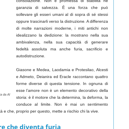
consolazione. Non è promessa di stabilità né
garanzia di salvezza. È una forza che può
sollevare gli esseri umani al di sopra di sé stessi
oppure trascinarli verso la distruzione. A differenza
di molte narrazioni moderne, i miti antichi non
idealizzano la dedizione: la mostrano nella sua
ambivalenza, nella sua capacità di generare
fedeltà assoluta ma anche furia, sacrificio e
autodistruzione.
Giasone e Medea, Laodamia e Protesilao, Alcesti
e Admeto, Deianira ed Eracle raccontano quattro
forme diverse di questa tensione. In ognuna di
esse l’amore non è un elemento decorativo della
a da AI
storia: è il motore che la determina, la deforma, la
conduce al limite. Non è mai un sentimento
à e che, proprio per questo, mette a rischio chi la vive.
e che diventa furia