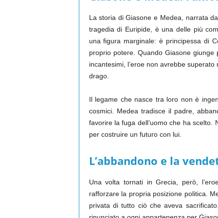
La storia di Giasone e Medea, narrata da
tragedia di Euripide, è una delle più co
una figura marginale: è principessa di 
proprio potere. Quando Giasone giunge per
incantesimi, l’eroe non avrebbe superato né
drago.
Il legame che nasce tra loro non è ingenu
cosmici. Medea tradisce il padre, abbando
favorire la fuga dell’uomo che ha scelto. 
per costruire un futuro con lui.
L’abbandono e la vende
Una volta tornati in Grecia, però, l’ero
rafforzare la propria posizione politica. M
privata di tutto ciò che aveva sacrificat
rinunciato a ogni appartenenza per Giasone