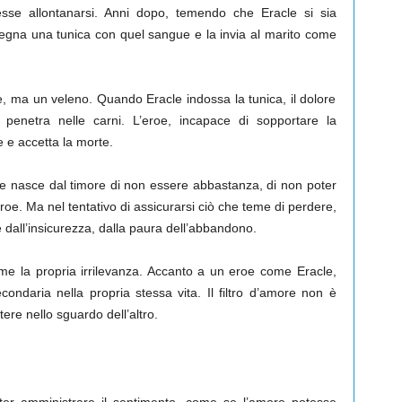
vesse allontanarsi. Anni dopo, temendo che Eracle si sia
regna una tunica con quel sangue e la invia al marito come
e, ma un veleno. Quando Eracle indossa la tunica, il dolore
 penetra nelle carni. L’eroe, incapace di sopportare la
e e accetta la morte.
re nasce dal timore di non essere abbastanza, di non poter
oe. Ma nel tentativo di assicurarsi ciò che teme di perdere,
e dall’insicurezza, dalla paura dell’abbandono.
eme la propria irrilevanza. Accanto a un eroe come Eracle,
condaria nella propria stessa vita. Il filtro d’amore non è
ere nello sguardo dell’altro.