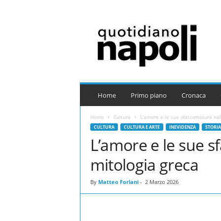
Q
u
o
t
i
d
i
a
Home
Primo piano
Cronaca
n
o
Home
Cultura
L’amore e le sue sfaccettature nel
N
CULTURA
CULTURA E ARTE
INEVIDENZA
STORIA
a
L’amore e le sue sf
p
o
mitologia greca
l
i
By
Matteo Forlani
-
2 Marzo 2026