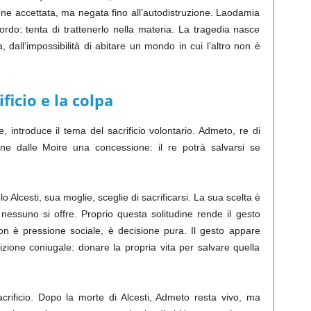
ne accettata, ma negata fino all’autodistruzione. Laodamia
ordo: tenta di trattenerlo nella materia. La tragedia nasce
a, dall’impossibilità di abitare un mondo in cui l’altro non è
ficio e la colpa
e, introduce il tema del sacrificio volontario. Admeto, re di
ene dalle Moire una concessione: il re potrà salvarsi se
.
o Alcesti, sua moglie, sceglie di sacrificarsi. La sua scelta è
nessuno si offre. Proprio questa solitudine rende il gesto
on è pressione sociale, è decisione pura. Il gesto appare
zione coniugale: donare la propria vita per salvare quella
acrificio. Dopo la morte di Alcesti, Admeto resta vivo, ma