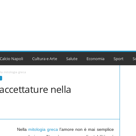
Calcio Napoli
Cultura e Arte
Salute
Economia
Sport
S
la mitologia greca
accettature nella
Nella
mitologia greca
l’amore non è mai semplice