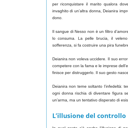
per riconquistare il marito qualora do
invaghito di un’altra donna, Deianira imp
dono.
Il sangue di Nesso non è un filtro d’amor
lo consuma. La pelle brucia, il veleno
sofferenza, si fa costruire una pira funebr
Deianira non voleva uccidere. Il suo erro
competere con la fama e le imprese dell’er
finisce per distruggerlo. Il suo gesto nasc
Deianira non teme soltanto l’infedeltà: t
ogni donna rischia di diventare figura se
un’arma, ma un tentativo disperato di esist
L’illusione del controllo