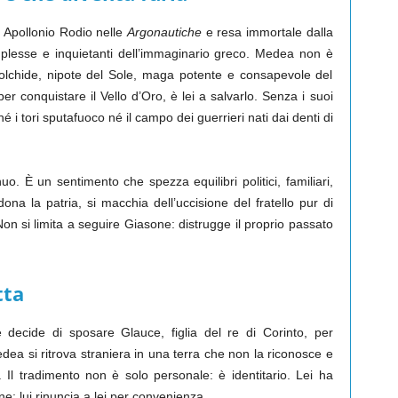
 Apollonio Rodio nelle
Argonautiche
e resa immortale dalla
mplesse e inquietanti dell’immaginario greco. Medea non è
Colchide, nipote del Sole, maga potente e consapevole del
 conquistare il Vello d’Oro, è lei a salvarlo. Senza i suoi
 i tori sputafuoco né il campo dei guerrieri nati dai denti di
o. È un sentimento che spezza equilibri politici, familiari,
na la patria, si macchia dell’uccisione del fratello pur di
Non si limita a seguire Giasone: distrugge il proprio passato
tta
e decide di sposare Glauce, figlia del re di Corinto, per
edea si ritrova straniera in una terra che non la riconosce e
o. Il tradimento non è solo personale: è identitario. Lei ha
; lui rinuncia a lei per convenienza.