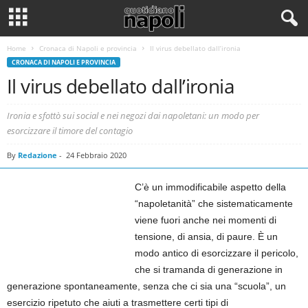
Home
Cronaca di Napoli e provincia
Il virus debellato dall’ironia
CRONACA DI NAPOLI E PROVINCIA
Il virus debellato dall’ironia
Ironia e sfottò sui social e nei negozi dai napoletani: un modo per
esorcizzare il timore del contagio
By
Redazione
-
24 Febbraio 2020
C’è un immodificabile aspetto della
“napoletanità” che sistematicamente
viene fuori anche nei momenti di
tensione, di ansia, di paure. È un
modo antico di esorcizzare il pericolo,
che si tramanda di generazione in
generazione spontaneamente, senza che ci sia una “scuola”, un
esercizio ripetuto che aiuti a trasmettere certi tipi di