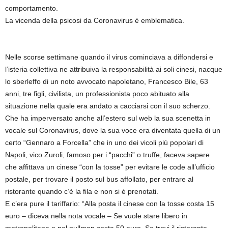
comportamento.
La vicenda della psicosi da Coronavirus è emblematica.
Nelle scorse settimane quando il virus cominciava a diffondersi e
l’isteria collettiva ne attribuiva la responsabilità ai soli cinesi, nacque
lo sberleffo di un noto avvocato napoletano, Francesco Bile, 63
anni, tre figli, civilista, un professionista poco abituato alla
situazione nella quale era andato a cacciarsi con il suo scherzo.
Che ha imperversato anche all’estero sul web la sua scenetta in
vocale sul Coronavirus, dove la sua voce era diventata quella di un
certo “Gennaro a Forcella” che in uno dei vicoli più popolari di
Napoli, vico Zuroli, famoso per i “pacchi” o truffe, faceva sapere
che affittava un cinese “con la tosse” per evitare le code all’ufficio
postale, per trovare il posto sul bus affollato, per entrare al
ristorante quando c’è la fila e non si è prenotati.
E c’era pure il tariffario: “Alla posta il cinese con la tosse costa 15
euro – diceva nella nota vocale – Se vuole stare libero in