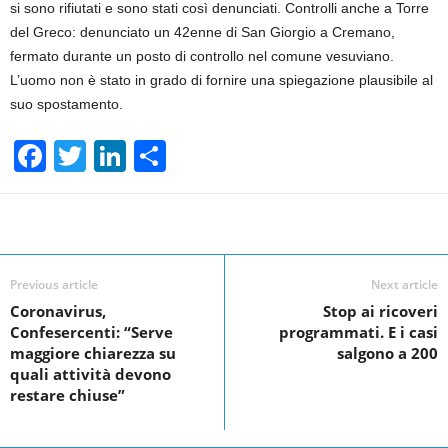
si sono rifiutati e sono stati così denunciati. Controlli anche a Torre
del Greco: denunciato un 42enne di San Giorgio a Cremano,
fermato durante un posto di controllo nel comune vesuviano.
L’uomo non è stato in grado di fornire una spiegazione plausibile al
suo spostamento.
F
T
Li
S
a
wi
n
h
c
tt
k
ar
Facebook
Linkedin
Twit
Share
e
er
e
e
b
dI
Previous article
Next article
o
n
Coronavirus,
Stop ai ricoveri
Confesercenti: “Serve
programmati. E i casi
o
maggiore chiarezza su
salgono a 200
k
quali attività devono
restare chiuse”