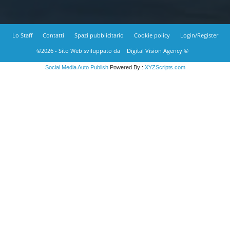
Lo Staff
Contatti
Spazi pubblicitario
Cookie policy
Login/Register
©2026 - Sito Web sviluppato da
Digital Vision Agency ©
Social Media Auto Publish
Powered By :
XYZScripts.com