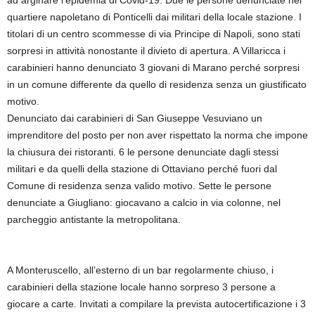
ad arginare l’epidemia di Covid-19. Due le persone denunciate nel
quartiere napoletano di Ponticelli dai militari della locale stazione. I
titolari di un centro scommesse di via Principe di Napoli, sono stati
sorpresi in attività nonostante il divieto di apertura. A Villaricca i
carabinieri hanno denunciato 3 giovani di Marano perché sorpresi
in un comune differente da quello di residenza senza un giustificato
motivo.
Denunciato dai carabinieri di San Giuseppe Vesuviano un
imprenditore del posto per non aver rispettato la norma che impone
la chiusura dei ristoranti. 6 le persone denunciate dagli stessi
militari e da quelli della stazione di Ottaviano perché fuori dal
Comune di residenza senza valido motivo. Sette le persone
denunciate a Giugliano: giocavano a calcio in via colonne, nel
parcheggio antistante la metropolitana.
A Monteruscello, all’esterno di un bar regolarmente chiuso, i
carabinieri della stazione locale hanno sorpreso 3 persone a
giocare a carte. Invitati a compilare la prevista autocertificazione i 3