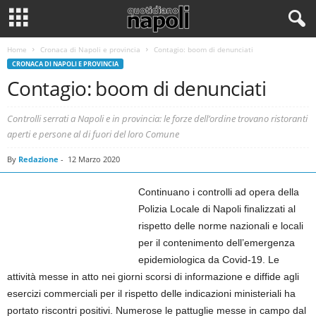
Home
Cronaca di Napoli e provincia
Contagio: boom di denunciati
CRONACA DI NAPOLI E PROVINCIA
Contagio: boom di denunciati
Controlli serrati a Napoli e in provincia: le forze dell’ordine trovano ristoranti
aperti e persone al di fuori del loro Comune
By
Redazione
-
12 Marzo 2020
Continuano i controlli ad opera della
Polizia Locale di Napoli finalizzati al
rispetto delle norme nazionali e locali
per il contenimento dell’emergenza
epidemiologica da Covid-19. Le
attività messe in atto nei giorni scorsi di informazione e diffide agli
esercizi commerciali per il rispetto delle indicazioni ministeriali ha
portato riscontri positivi. Numerose le pattuglie messe in campo dal