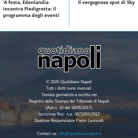
o
e
d
‘A festa, Edenlandia
Il vergognoso spot di Sky
incontra Piedigrotta: il
o
r
I
programma degli eventi
k
n
© 2026 Quotidiano Napoli
Tutti i diritti sono riservati.
Testata giornalistica iscritta nel
Registro della Stampa del Tribunale di Napoli
(Aut.n. 10 del 18/05/2017)
Iscrizione Roc: n.p. 0071355/2017
Direttore Responsabile Pietro Leoncelli
Contact us:
info@quotidianonapoli.it