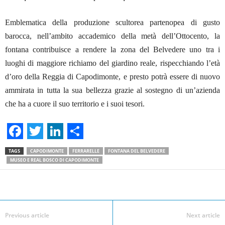
Emblematica della produzione scultorea partenopea di gusto
barocca, nell’ambito accademico della metà dell’Ottocento, la
fontana contribuisce a rendere la zona del Belvedere uno tra i
luoghi di maggiore richiamo del giardino reale, rispecchiando l’età
d’oro della Reggia di Capodimonte, e presto potrà essere di nuovo
ammirata in tutta la sua bellezza grazie al sostegno di un’azienda
che ha a cuore il suo territorio e i suoi tesori.
F
T
L
S
TAGS
CAPODIMONTE
FERRARELLE
FONTANA DEL BELVEDERE
a
w
i
h
MUSEO E REAL BOSCO DI CAPODIMONTE
c
i
n
a
Facebook
Linkedin
Twit
Share
e
t
k
r
b
t
e
e
Previous article
Next article