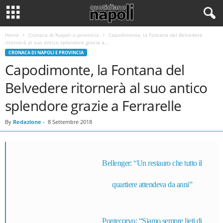
Home
Cronaca di Napoli e provincia
Capodimonte, la Fontana del Belvedere
ritornerà al suo antico splendore grazie a...
CRONACA DI NAPOLI E PROVINCIA
Capodimonte, la Fontana del
Belvedere ritornerà al suo antico
splendore grazie a Ferrarelle
By
Redazione
-
8 Settembre 2018
Bellenger: “Un restauro che tutto il
quartiere attendeva da anni”
Pontecorvo: “Siamo sempre lieti di