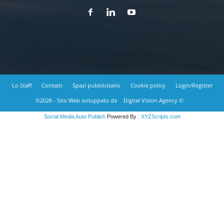
Lo Staff
Contatti
Spazi pubblicitario
Cookie policy
Login/Register
©2026 - Sito Web sviluppato da
Digital Vision Agency ©
Social Media Auto Publish
Powered By :
XYZScripts.com