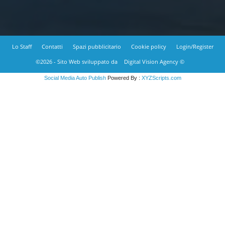
Lo Staff
Contatti
Spazi pubblicitario
Cookie policy
Login/Register
©2026 - Sito Web sviluppato da
Digital Vision Agency ©
Social Media Auto Publish
Powered By :
XYZScripts.com