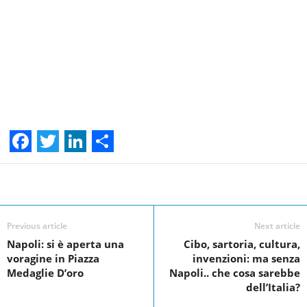
F
T
L
S
a
w
i
h
Facebook
Linkedin
Twit
Share
c
i
n
a
e
t
k
r
Previous article
Next article
Napoli: si è aperta una
Cibo, sartoria, cultura,
b
t
e
e
voragine in Piazza
invenzioni: ma senza
o
e
d
Medaglie D’oro
Napoli.. che cosa sarebbe
dell’Italia?
o
r
I