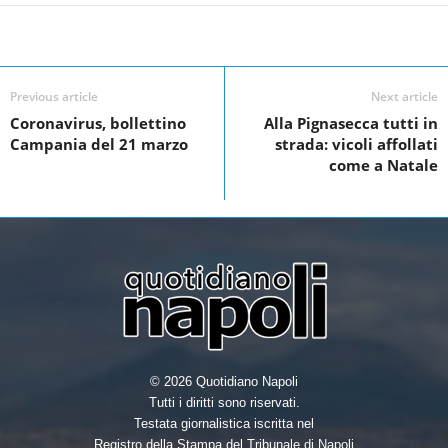
F
T
L
S
a
w
i
h
Facebook
Linkedin
Twit
Share
c
i
n
a
e
t
k
r
Previous article
Next article
Coronavirus, bollettino
Alla Pignasecca tutti in
b
t
e
e
Campania del 21 marzo
strada: vicoli affollati
o
e
d
come a Natale
o
r
I
k
n
© 2026 Quotidiano Napoli
Tutti i diritti sono riservati.
Testata giornalistica iscritta nel
Registro della Stampa del Tribunale di Napoli