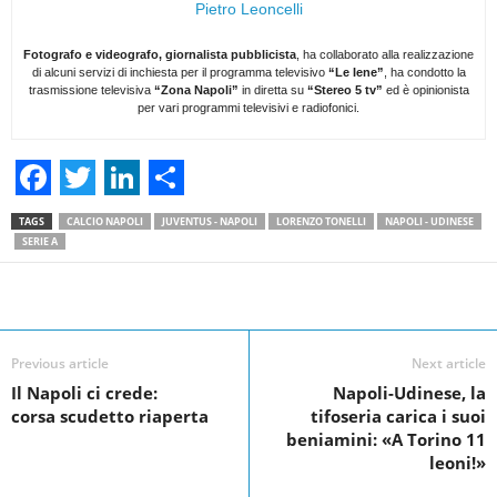
Pietro Leoncelli
Fotografo e videografo, giornalista pubblicista
, ha collaborato alla realizzazione
di alcuni servizi di inchiesta per il programma televisivo
“Le Iene”
, ha condotto la
trasmissione televisiva
“Zona Napoli”
in diretta su
“Stereo 5 tv”
ed è opinionista
per vari programmi televisivi e radiofonici.
F
T
L
S
TAGS
CALCIO NAPOLI
JUVENTUS - NAPOLI
LORENZO TONELLI
NAPOLI - UDINESE
a
w
i
h
SERIE A
c
i
n
a
Facebook
Linkedin
Twit
Share
e
t
k
r
b
t
e
e
Previous article
Next article
o
e
d
Il Napoli ci crede:
Napoli-Udinese, la
corsa scudetto riaperta
tifoseria carica i suoi
o
r
I
beniamini: «A Torino 11
k
n
leoni!»