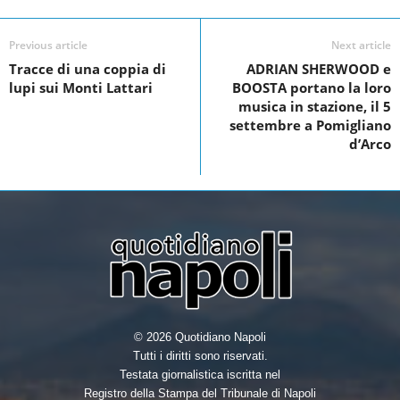
e
t
k
r
Previous article
Next article
b
t
e
e
Tracce di una coppia di
ADRIAN SHERWOOD e
o
e
d
lupi sui Monti Lattari
BOOSTA portano la loro
o
r
I
musica in stazione, il 5
settembre a Pomigliano
k
n
d’Arco
© 2026 Quotidiano Napoli
Tutti i diritti sono riservati.
Testata giornalistica iscritta nel
Registro della Stampa del Tribunale di Napoli