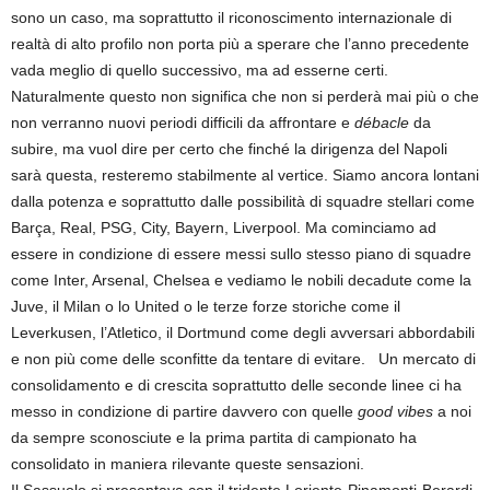
sono un caso, ma soprattutto il riconoscimento internazionale di
realtà di alto profilo non porta più a sperare che l’anno precedente
vada meglio di quello successivo, ma ad esserne certi.
Naturalmente questo non significa che non si perderà mai più o che
non verranno nuovi periodi difficili da affrontare e
débacle
da
subire, ma vuol dire per certo che finché la dirigenza del Napoli
sarà questa, resteremo stabilmente al vertice. Siamo ancora lontani
dalla potenza e soprattutto dalle possibilità di squadre stellari come
Barça, Real, PSG, City, Bayern, Liverpool. Ma cominciamo ad
essere in condizione di essere messi sullo stesso piano di squadre
come Inter, Arsenal, Chelsea e vediamo le nobili decadute come la
Juve, il Milan o lo United o le terze forze storiche come il
Leverkusen, l’Atletico, il Dortmund come degli avversari abbordabili
e non più come delle sconfitte da tentare di evitare. Un mercato di
consolidamento e di crescita soprattutto delle seconde linee ci ha
messo in condizione di partire davvero con quelle
good vibes
a noi
da sempre sconosciute e la prima partita di campionato ha
consolidato in maniera rilevante queste sensazioni.