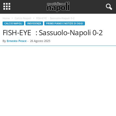
Home
Calcio Napoli
FISH-EYE : Sassuolo-Napoli 0-2
CALCIO NAPOLI
INEVIDENZA
PRIMO PIANO E NOTIZIE DI OGGI
FISH-EYE : Sassuolo-Napoli 0-2
By
Ernesto Pesce
-
26 Agosto 2025