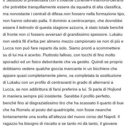
Il Sassuolo si presentava con il tridente Loriente-Pinamonti-Berardi
che potrebbe tranquillamente essere da squadra di alta classifica,
ma nonostante i centrali di difesa non fossero nella formazione tipo,
non hanno odorato palla. Il dominio a centrocampo, che dovrebbe
essere il
leitmotiv
di questa stagione azzurra, è stato totale benché
di fronte non ci fossero avversari di grandissimo spessore. Lukaku
non vedrà fili d’erba per almeno mezzo campionato se non di più e
Lucca non può fare reparto da solo. Siamo pronti a scommettere
su di lui ma è acerbo. Piuttosto falloso, con tocchi di fino molto
sporadici ed un fisico debordante che va gestito. Quindi se proprio
dobbiamo vedere qualche goccia mancante in un bicchiere che
appare quasi completamente pieno, va completata la sostituzione
di Lukaku con un profilo di centravanti in grado di alternarsi a
Lucca, se non addirittura di farsi preferire a lui. Si parla di Hojlund
in maniera sempre più insistente. Sarebbe il profilo perfetto,
benché fino al disgraziatissimo tiro che ha scassato il quarto di bue
che ha Romelu al posto del quadricipite, non fosse neanche
lontanamente una scelta all’altezza del nuovo corso del Napoli. Il
ragazzo ha bisogno di riscatto e se tanto mi dà tanto, il giovane