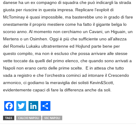
danese ha un ex compagno di squadra che può indicargli la strada
giusta per riuscire in questa impresa. Replicare l’exploit di
McTominay è quasi impossibile, ma basterebbe uno in grado di fare
onestamente il proprio mestiere come ha fatto il gigante belga lo
scorso anno. Al momento non cerchiamo un Cavani, un Higuain, un
Mertens o un Osimhen. Oggi è più che sufficiente uno all’altezza
del Romelu Lukaku ultratrentenne ed Hojlund parte bene per
questo compito, ma non è escluso che possa arrivare alle stesse
vette toccate da quelli del primo elenco, che quando sono arrivati a
Napoli non erano certo delle prime scelte. E in attesa che tutto
vada a registro e che l’orchestra cominci ad intonare il Crescendo
armonico, ci godiamo la meraviglia dei solisti Kevin&Scott,
evidentemente capaci di fare la differenza anche da soli.
F
T
L
S
TAGS
CALCIO NAPOLI
SSC NAPOLI
a
w
i
h
c
i
n
a
Facebook
Linkedin
Twit
Share