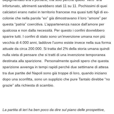
infortunato, altrimenti sarebbero stati 11 su 11. Pochissimi di quei
calciatori erano nativi in territorio francese ma quasi tutti figli di ex-
colonie che nella parola “ex” già dimostravano il loro “amore” per
questa “patria” coercitiva. L’appartenenza nasce dall’amore per
qualcosa e non dalla necessità. Per questo i confini dovrebbero
sparire tutti. I confini di stato sono un’invenzione umana non più
vecchia di 4.000 anni, laddove l’uomo esiste invece nella sua forma
attuale da circa 200.000. Si tratta del 2% della storia umana quindi
nulla vieta di pensare che si tratti di una invenzione temporanea
destinata alla sparizione. Personalmente quindi spero che questa
sparizione avvenga in tempi rapidi perché due settimane di attesa
tra due partite del Napoli sono già troppe di loro, quando iniziano
dopo una sconfitta, sono un supplizio che pure Tantalo direbbe “no
grazie” alla richiesta di scambio.
La partita di ieri ha ben poco da dire sul piano delle prospettive,