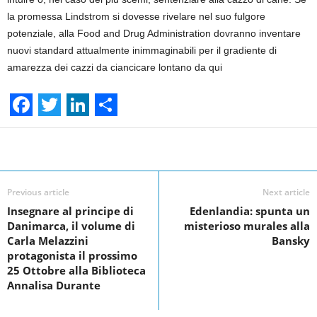
la promessa Lindstrom si dovesse rivelare nel suo fulgore
potenziale, alla Food and Drug Administration dovranno inventare
nuovi standard attualmente inimmaginabili per il gradiente di
amarezza dei cazzi da ciancicare lontano da qui
F
T
L
S
a
w
i
h
Facebook
Linkedin
Twit
Share
c
i
n
a
e
t
k
r
Previous article
Next article
Insegnare al principe di
Edenlandia: spunta un
b
t
e
e
Danimarca, il volume di
misterioso murales alla
o
e
d
Carla Melazzini
Bansky
protagonista il prossimo
o
r
I
25 Ottobre alla Biblioteca
k
n
Annalisa Durante