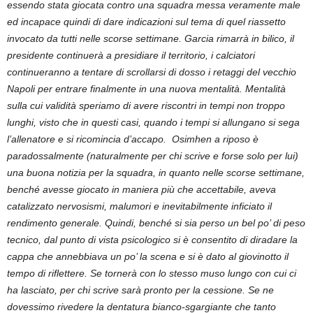
essendo stata giocata contro una squadra messa veramente male
ed incapace quindi di dare indicazioni sul tema di quel riassetto
invocato da tutti nelle scorse settimane. Garcia rimarrà in bilico, il
presidente continuerà a presidiare il territorio, i calciatori
continueranno a tentare di scrollarsi di dosso i retaggi del vecchio
Napoli per entrare finalmente in una nuova mentalità. Mentalità
sulla cui validità speriamo di avere riscontri in tempi non troppo
lunghi, visto che in questi casi, quando i tempi si allungano si sega
l’allenatore e si ricomincia d’accapo.
Osimhen a riposo è
paradossalmente (naturalmente per chi scrive e forse solo per lui)
una buona notizia per la squadra, in quanto nelle scorse settimane,
benché avesse giocato in maniera più che accettabile, aveva
catalizzato nervosismi, malumori e inevitabilmente inficiato il
rendimento generale. Quindi, benché si sia perso un bel po’ di peso
tecnico, dal punto di vista psicologico si è consentito di diradare la
cappa che annebbiava un po’ la scena e si è dato al giovinotto il
tempo di riflettere. Se tornerà con lo stesso muso lungo con cui ci
ha lasciato, per chi scrive sarà pronto per la cessione. Se ne
dovessimo rivedere la dentatura bianco-sgargiante che tanto