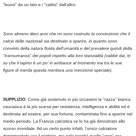
“buoni” da un lato e i “cattivi” dall’altro.
Sono almeno dieci anni che mi sono costruito la convinzione che il
calcio delle nazionali sia destinato a sparire, in quanto sono
convinto della natura fluida dell’umanità e del prevalere quindi della
“transumanza” dei popoli rispetto alla loro stanzialità (vabbè dai, lo
so che il tapino è un po’ in ambasce al momento ma tra le sue
figure di merda questa meritava una menzione speciale).
SUPPLIZIO
. Come già sostenuto in più occasioni la “razza” bianca
caucasica è la più scarsa per resistenza, intelligenza e abilità ed è
destinata ad essere, per sua fortuna, contaminata fino a sparire nel
medio periodo. La Francia calcistica ce lo ha già dimostrato allo
scorso mondiale. Ad un certo punto infatti, l’unico calciatore
depigmentato era il portiere, ma solo perché quello “vero” era