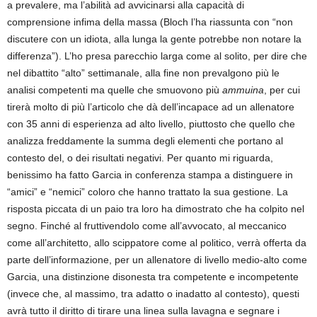
a prevalere, ma l’abilità ad avvicinarsi alla capacità di
comprensione infima della massa (Bloch l’ha riassunta con “non
discutere con un idiota, alla lunga la gente potrebbe non notare la
differenza”). L’ho presa parecchio larga come al solito, per dire che
nel dibattito “alto” settimanale, alla fine non prevalgono più le
analisi competenti ma quelle che smuovono più
ammuina
, per cui
tirerà molto di più l’articolo che dà dell’incapace ad un allenatore
con 35 anni di esperienza ad alto livello, piuttosto che quello che
analizza freddamente la summa degli elementi che portano al
contesto del, o dei risultati negativi. Per quanto mi riguarda,
benissimo ha fatto Garcia in conferenza stampa a distinguere in
“amici” e “nemici” coloro che hanno trattato la sua gestione. La
risposta piccata di un paio tra loro ha dimostrato che ha colpito nel
segno. Finché al fruttivendolo come all’avvocato, al meccanico
come all’architetto, allo scippatore come al politico, verrà offerta da
parte dell’informazione, per un allenatore di livello medio-alto come
Garcia, una distinzione disonesta tra competente e incompetente
(invece che, al massimo, tra adatto o inadatto al contesto), questi
avrà tutto il diritto di tirare una linea sulla lavagna e segnare i