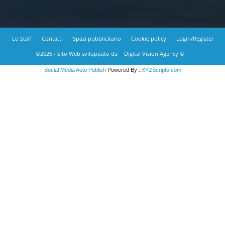
Lo Staff
Contatti
Spazi pubblicitario
Cookie policy
Login/Register
©2026 - Sito Web sviluppato da
Digital Vision Agency ©
Social Media Auto Publish
Powered By :
XYZScripts.com