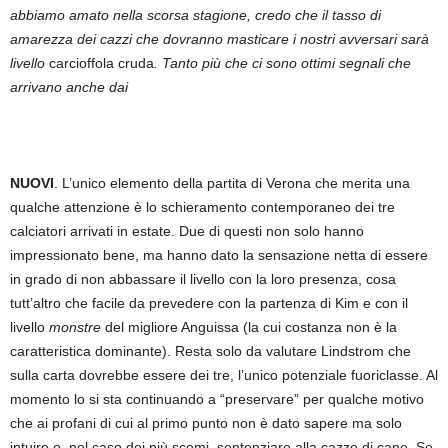
abbiamo amato nella scorsa stagione, credo che il tasso di
amarezza dei cazzi che dovranno masticare i nostri avversari sarà
livello
carcioffola cruda
. Tanto più che ci sono ottimi segnali che
arrivano anche dai
NUOVI
. L’unico elemento della partita di Verona che merita una
qualche attenzione è lo schieramento contemporaneo dei tre
calciatori arrivati in estate. Due di questi non solo hanno
impressionato bene, ma hanno dato la sensazione netta di essere
in grado di non abbassare il livello con la loro presenza, cosa
tutt’altro che facile da prevedere con la partenza di Kim e con il
livello
monstre
del migliore Anguissa (la cui costanza non è la
caratteristica dominante). Resta solo da valutare Lindstrom che
sulla carta dovrebbe essere dei tre, l’unico potenziale fuoriclasse. Al
momento lo si sta continuando a “preservare” per qualche motivo
che ai profani di cui al primo punto non è dato sapere ma solo
intuire o, nel caso dei più scemi, sentenziare alla cazzo di cane. Se