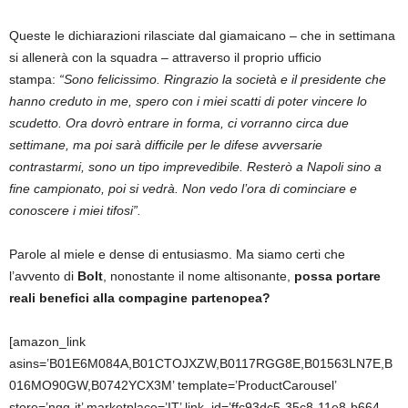
Queste le dichiarazioni rilasciate dal giamaicano – che in settimana
si allenerà con la squadra – attraverso il proprio ufficio
stampa:
“Sono felicissimo. Ringrazio la società e il presidente che
hanno creduto in me, spero con i miei scatti di poter vincere lo
scudetto. Ora dovrò entrare in forma, ci vorranno circa due
settimane, ma poi sarà difficile per le difese avversarie
contrastarmi, sono un tipo imprevedibile. Resterò a Napoli sino a
fine campionato, poi si vedrà. Non vedo l’ora di cominciare e
conoscere i miei tifosi”.
Parole al miele e dense di entusiasmo. Ma siamo certi che
l’avvento di
Bolt
, nonostante il nome altisonante,
possa portare
reali benefici alla compagine partenopea?
[amazon_link
asins=’B01E6M084A,B01CTOJXZW,B0117RGG8E,B01563LN7E,B
016MO90GW,B0742YCX3M’ template=’ProductCarousel’
store=’ngg-it’ marketplace=’IT’ link_id=’ffc93dc5-35c8-11e8-b664-