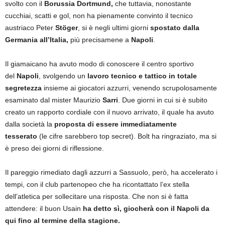
svolto con il
Borussia Dortmund,
che tuttavia, nonostante
cucchiai, scatti e gol, non ha pienamente convinto il tecnico
austriaco Peter
Stöger
, si è negli ultimi giorni
spostato dalla
Germania all’Italia,
più precisamene a
Napoli
.
Il giamaicano ha avuto modo di conoscere il centro sportivo
del
Napoli
, svolgendo un
lavoro tecnico e tattico in totale
segretezza
insieme ai giocatori azzurri, venendo scrupolosamente
esaminato dal mister Maurizio
Sarri
. Due giorni in cui si è subito
creato un rapporto cordiale con il nuovo arrivato, il quale ha avuto
dalla società la
proposta di essere immediatamente
tesserato
(le cifre sarebbero top secret). Bolt ha ringraziato, ma si
è preso dei giorni di riflessione.
Il pareggio rimediato dagli azzurri a Sassuolo, però, ha accelerato i
tempi, con il club partenopeo che ha ricontattato l’ex stella
dell’atletica per sollecitare una risposta. Che non si è fatta
attendere: il buon Usain
ha detto sì, giocherà con il Napoli da
qui fino al termine della stagione.