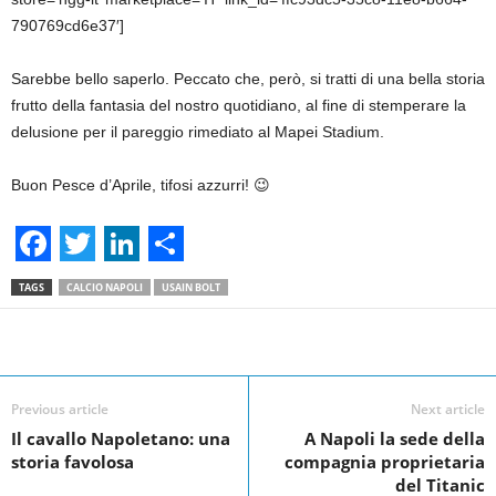
790769cd6e37′]
Sarebbe bello saperlo. Peccato che, però, si tratti di una bella storia
frutto della fantasia del nostro quotidiano, al fine di stemperare la
delusione per il pareggio rimediato al Mapei Stadium.
Buon Pesce d’Aprile, tifosi azzurri! 😉
F
T
L
S
TAGS
CALCIO NAPOLI
USAIN BOLT
a
w
i
h
c
i
n
a
Facebook
Linkedin
Twit
Share
e
t
k
r
Previous article
Next article
b
t
e
e
Il cavallo Napoletano: una
A Napoli la sede della
o
e
d
storia favolosa
compagnia proprietaria
o
r
I
del Titanic