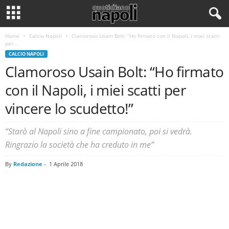
Home
Calcio Napoli
Clamoroso Usain Bolt: “Ho firmato con il Napoli, i miei scatti
per...
CALCIO NAPOLI
Clamoroso Usain Bolt: “Ho firmato
con il Napoli, i miei scatti per
vincere lo scudetto!”
“Starò al Napoli sino a fine campionato, poi si vedrà.
Ringrazio la società che ha creduto in me”
By
Redazione
-
1 Aprile 2018