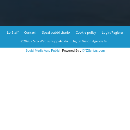
Lo Staff
Contatti
Spazi pubblicitario
Cookie policy
Login/Register
©2026 - Sito Web sviluppato da
Digital Vision Agency ©
Social Media Auto Publish
Powered By :
XYZScripts.com