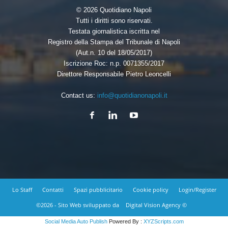
© 2026 Quotidiano Napoli
Tutti i diritti sono riservati.
Testata giornalistica iscritta nel
Registro della Stampa del Tribunale di Napoli
(Aut.n. 10 del 18/05/2017)
Iscrizione Roc: n.p. 0071355/2017
Direttore Responsabile Pietro Leoncelli
Contact us:
info@quotidianonapoli.it
Lo Staff
Contatti
Spazi pubblicitario
Cookie policy
Login/Register
©2026 - Sito Web sviluppato da
Digital Vision Agency ©
Social Media Auto Publish
Powered By :
XYZScripts.com