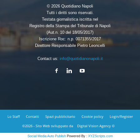
© 2026 Quotidiano Napoli
Tutti i diritti sono riservati.
Testata giornalistica iscritta nel
Registro della Stampa del Tribunale di Napoli
(Aut.n. 10 del 18/05/2017)
Iscrizione Roc: n.p. 0071355/2017
Direttore Responsabile Pietro Leoncelli
Contact us:
info@quotidianonapoli.it
Lo Staff
Contatti
Spazi pubblicitario
Cookie policy
Login/Register
©2026 - Sito Web sviluppato da
Digital Vision Agency ©
Social Media Auto Publish
Powered By :
XYZScripts.com