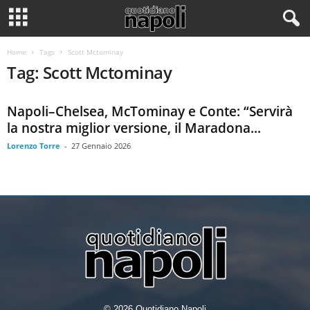
Home
Tags
Scott Mctominay
Tag: Scott Mctominay
Napoli–Chelsea, McTominay e Conte: “Servirà
la nostra miglior versione, il Maradona...
Lorenzo Torre
-
27 Gennaio 2026
© 2026 Quotidiano Napoli