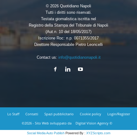
© 2026 Quotidiano Napoli
Tutti i diritti sono riservati.
Testata giornalistica iscritta nel
Registro della Stampa del Tribunale di Napoli
(Aut.n. 10 del 18/05/2017)
Iscrizione Roc: n.p. 0071355/2017
Direttore Responsabile Pietro Leoncelli
Contact us:
info@quotidianonapoli.it
Lo Staff
Contatti
Spazi pubblicitario
Cookie policy
Login/Register
©2026 - Sito Web sviluppato da
Digital Vision Agency ©
Social Media Auto Publish
Powered By :
XYZScripts.com