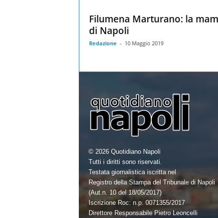
Filumena Marturano: la ma
di Napoli
Redazione
-
10 Maggio 2019
© 2026 Quotidiano Napoli
Tutti i diritti sono riservati.
Testata giornalistica iscritta nel
Registro della Stampa del Tribunale di Napoli
(Aut.n. 10 del 18/05/2017)
Iscrizione Roc: n.p. 0071355/2017
Direttore Responsabile Pietro Leoncelli