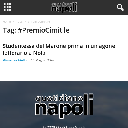
Home
Tags
#PremioCimitile
Tag: #PremioCimitile
Studentessa del Marone prima in un agone
letterario a Nola
Vincenzo Aiello
-
14 Maggio 2026
© 2026 Quotidiano Napoli