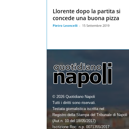
Llorente dopo la partita si
concede una buona pizza
Pietro Leoncelli
-
15 Settembre 2019
© 2026 Quotidiano Napoli
Tutti i diritti sono riservati.
Testata giornalistica iscritta nel
Registro della Stampa del Tribunale di Napoli
(Aut.n. 10 del 18/05/2017)
Iscrizione Roc: n.p. 0071355/2017