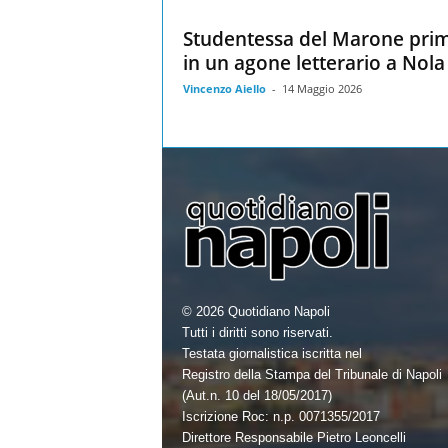
Studentessa del Marone pri
in un agone letterario a Nola
Vincenzo Aiello
-
14 Maggio 2026
© 2026 Quotidiano Napoli
Tutti i diritti sono riservati.
Testata giornalistica iscritta nel
Registro della Stampa del Tribunale di Napoli
(Aut.n. 10 del 18/05/2017)
Iscrizione Roc: n.p. 0071355/2017
Direttore Responsabile Pietro Leoncelli