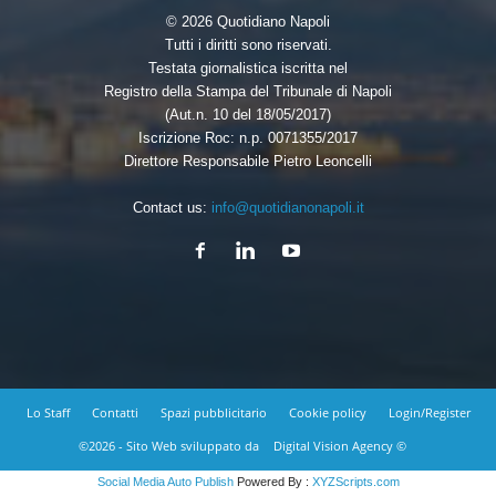
© 2026 Quotidiano Napoli
Tutti i diritti sono riservati.
Testata giornalistica iscritta nel
Registro della Stampa del Tribunale di Napoli
(Aut.n. 10 del 18/05/2017)
Iscrizione Roc: n.p. 0071355/2017
Direttore Responsabile Pietro Leoncelli
Contact us:
info@quotidianonapoli.it
Lo Staff
Contatti
Spazi pubblicitario
Cookie policy
Login/Register
©2026 - Sito Web sviluppato da
Digital Vision Agency ©
Social Media Auto Publish
Powered By :
XYZScripts.com