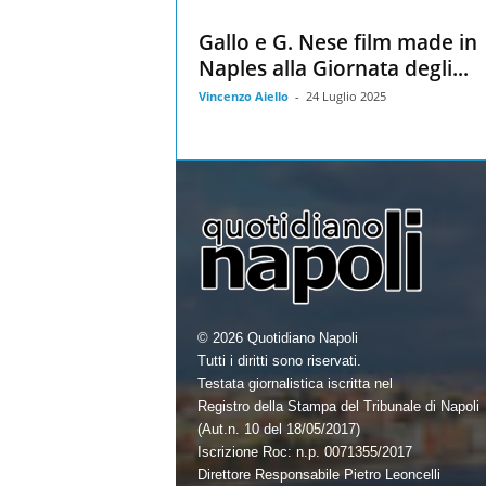
Gallo e G. Nese film made in
Naples alla Giornata degli...
Vincenzo Aiello
-
24 Luglio 2025
© 2026 Quotidiano Napoli
Tutti i diritti sono riservati.
Testata giornalistica iscritta nel
Registro della Stampa del Tribunale di Napoli
(Aut.n. 10 del 18/05/2017)
Iscrizione Roc: n.p. 0071355/2017
Direttore Responsabile Pietro Leoncelli