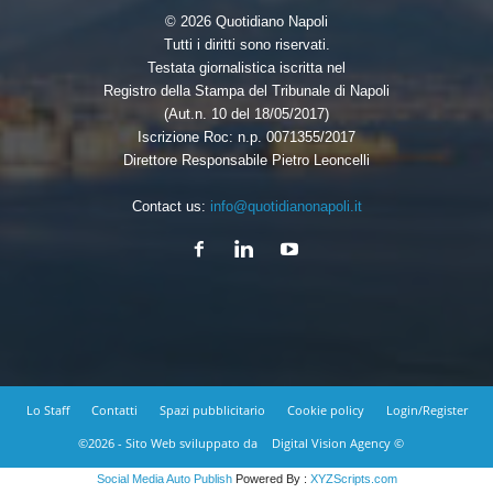
© 2026 Quotidiano Napoli
Tutti i diritti sono riservati.
Testata giornalistica iscritta nel
Registro della Stampa del Tribunale di Napoli
(Aut.n. 10 del 18/05/2017)
Iscrizione Roc: n.p. 0071355/2017
Direttore Responsabile Pietro Leoncelli
Contact us:
info@quotidianonapoli.it
Lo Staff
Contatti
Spazi pubblicitario
Cookie policy
Login/Register
©2026 - Sito Web sviluppato da
Digital Vision Agency ©
Social Media Auto Publish
Powered By :
XYZScripts.com