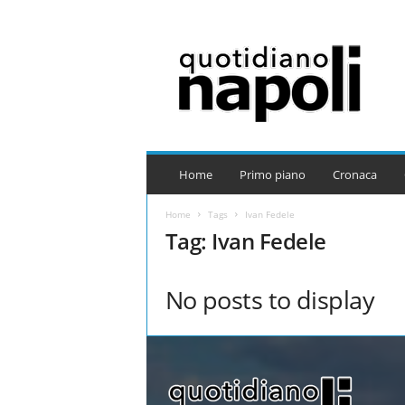
Q
u
o
t
i
d
i
a
Home
Primo piano
Cronaca
n
o
Home
Tags
Ivan Fedele
N
Tag: Ivan Fedele
a
p
o
No posts to display
l
i