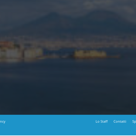
ency
Lo Staff
Contatti
Sp